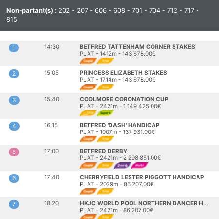
Non-partant(s) :
202 - 207 - 606 - 608 - 701 - 704 - 712 - 717 -
815
14:30
BETFRED TATTENHAM CORNER STAKES
1
PLAT - 1412m - 143 678.00€
15:05
PRINCESS ELIZABETH STAKES
2
PLAT - 1714m - 143 678.00€
15:40
COOLMORE CORONATION CUP
3
PLAT - 2421m - 1 149 425.00€
16:15
BETFRED 'DASH' HANDICAP
4
PLAT - 1007m - 137 931.00€
17:00
BETFRED DERBY
5
PLAT - 2421m - 2 298 851.00€
17:40
CHERRYFIELD LESTER PIGGOTT HANDICAP
6
PLAT - 2029m - 86 207.00€
18:20
HKJC WORLD POOL NORTHERN DANCER HANDICAP
7
PLAT - 2421m - 86 207.00€