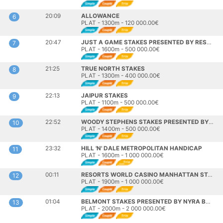
20:09
ALLOWANCE
6
PLAT - 1300m - 120 000.00€
20:47
JUST A GAME STAKES PRESENTED BY RESOLUTE RACING
7
PLAT - 1600m - 500 000.00€
21:25
TRUE NORTH STAKES
8
PLAT - 1300m - 400 000.00€
22:13
JAIPUR STAKES
9
PLAT - 1100m - 500 000.00€
22:52
WOODY STEPHENS STAKES PRESENTED BY MOHEGAN SUN
10
PLAT - 1400m - 500 000.00€
23:32
HILL 'N' DALE METROPOLITAN HANDICAP
11
PLAT - 1600m - 1 000 000.00€
00:11
RESORTS WORLD CASINO MANHATTAN STAKES
12
PLAT - 1900m - 1 000 000.00€
01:04
BELMONT STAKES PRESENTED BY NYRA BETS
13
PLAT - 2000m - 2 000 000.00€