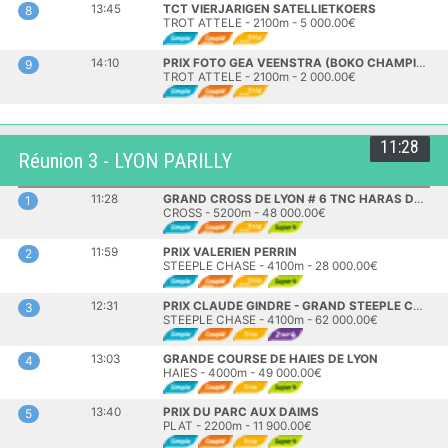
13:45
TCT VIERJARIGEN SATELLIETKOERS
8
TROT ATTELE - 2100m - 5 000.00€
14:10
PRIX FOTO GEA VEENSTRA (BOKO CHAMPIONS CHALLENGE)
9
TROT ATTELE - 2100m - 2 000.00€
11:28
Réunion 3 - LYON PARILLY
11:28
GRAND CROSS DE LYON # 6 TNC HARAS DU LION - PMU (PRIX ANDRE BABOIN)
1
CROSS - 5200m - 48 000.00€
11:59
PRIX VALERIEN PERRIN
2
STEEPLE CHASE - 4100m - 28 000.00€
12:31
PRIX CLAUDE GINDRE - GRAND STEEPLE CHASE DE LYON
3
STEEPLE CHASE - 4100m - 62 000.00€
13:03
GRANDE COURSE DE HAIES DE LYON
4
HAIES - 4000m - 49 000.00€
13:40
PRIX DU PARC AUX DAIMS
5
PLAT - 2200m - 11 900.00€