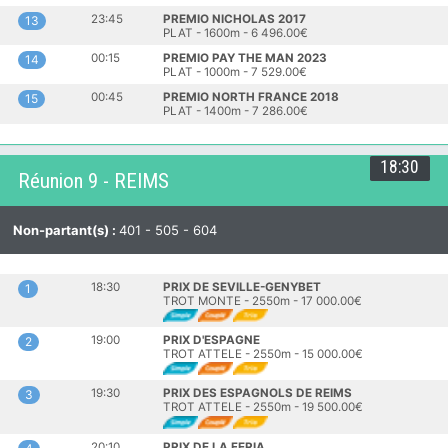
23:45
PREMIO NICHOLAS 2017
13
PLAT - 1600m - 6 496.00€
00:15
PREMIO PAY THE MAN 2023
14
PLAT - 1000m - 7 529.00€
00:45
PREMIO NORTH FRANCE 2018
15
PLAT - 1400m - 7 286.00€
18:30
Réunion 9 - REIMS
Non-partant(s) :
401 - 505 - 604
18:30
PRIX DE SEVILLE-GENYBET
1
TROT MONTE - 2550m - 17 000.00€
19:00
PRIX D'ESPAGNE
2
TROT ATTELE - 2550m - 15 000.00€
19:30
PRIX DES ESPAGNOLS DE REIMS
3
TROT ATTELE - 2550m - 19 500.00€
20:10
PRIX DE LA FERIA