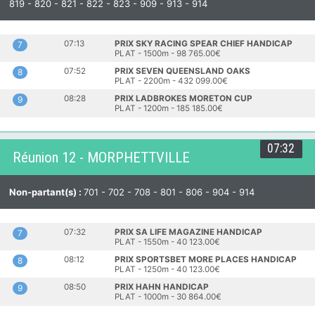
819 - 820 - 821 - 822 - 823 - 909 - 913 - 914
07:13
PRIX SKY RACING SPEAR CHIEF HANDICAP
7
PLAT - 1500m - 98 765.00€
07:52
PRIX SEVEN QUEENSLAND OAKS
8
PLAT - 2200m - 432 099.00€
08:28
PRIX LADBROKES MORETON CUP
9
PLAT - 1200m - 185 185.00€
07:32
Réunion 12 - MORPHETTVILLE
Non-partant(s) :
701 - 702 - 708 - 801 - 806 - 904 - 914
07:32
PRIX SA LIFE MAGAZINE HANDICAP
7
PLAT - 1550m - 40 123.00€
08:12
PRIX SPORTSBET MORE PLACES HANDICAP
8
PLAT - 1250m - 40 123.00€
08:50
PRIX HAHN HANDICAP
9
PLAT - 1000m - 30 864.00€