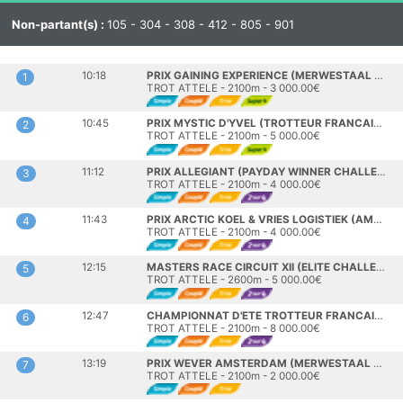
Non-partant(s) :
105 - 304 - 308 - 412 - 805 - 901
10:18
PRIX GAINING EXPERIENCE (MERWESTAAL TALENT CHALLENGE)
1
TROT ATTELE - 2100m - 3 000.00€
10:45
PRIX MYSTIC D'YVEL (TROTTEUR FRANCAIS SILVER CHALLENGE)
2
TROT ATTELE - 2100m - 5 000.00€
11:12
PRIX ALLEGIANT (PAYDAY WINNER CHALLENGE)
3
TROT ATTELE - 2100m - 4 000.00€
11:43
PRIX ARCTIC KOEL & VRIES LOGISTIEK (AMATEURINTERLAND)
4
TROT ATTELE - 2100m - 4 000.00€
12:15
MASTERS RACE CIRCUIT XII (ELITE CHALLENGE)
5
TROT ATTELE - 2600m - 5 000.00€
12:47
CHAMPIONNAT D'ETE TROTTEUR FRANCAIS BRONZE CHALLENGE
6
TROT ATTELE - 2100m - 8 000.00€
13:19
PRIX WEVER AMSTERDAM (MERWESTAAL TALENT CHALLENGE)
7
TROT ATTELE - 2100m - 2 000.00€