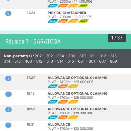
PLAT - 2000m - 14 400.00€
21:24
PRIX DU CHATAIGNIER
6
PLAT - 2000m - 12 800.00€
17:37
Réunion 7 - SARATOGA
Non-partant(s) :
202 - 302 - 304 - 306 - 310 - 311 - 312 - 313 -
314 - 315 - 403 - 512 - 513 - 514 - 515 - 601 - 801 - 807 - 809
17:37
ALLOWANCE OPTIONAL CLAIMING
2
PLAT - 1400m - 125 000.00€
18:15
ALLOWANCE OPTIONAL CLAIMING
3
PLAT - 1700m - 125 000.00€
18:53
ALLOWANCE OPTIONAL CLAIMING
4
PLAT - 1300m - 120 000.00€
19:31
ALLOWANCE
5
PLAT - 1700m - 120 000.00€