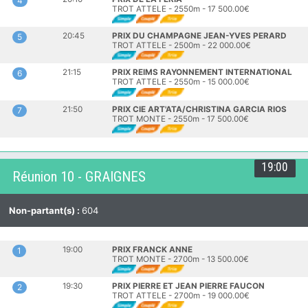
4
TROT ATTELE - 2550m - 17 500.00€
20:45
PRIX DU CHAMPAGNE JEAN-YVES PERARD
5
TROT ATTELE - 2500m - 22 000.00€
21:15
PRIX REIMS RAYONNEMENT INTERNATIONAL
6
TROT ATTELE - 2550m - 15 000.00€
21:50
PRIX CIE ART'ATA/CHRISTINA GARCIA RIOS
7
TROT MONTE - 2550m - 17 500.00€
19:00
Réunion 10 - GRAIGNES
Non-partant(s) :
604
19:00
PRIX FRANCK ANNE
1
TROT MONTE - 2700m - 13 500.00€
19:30
PRIX PIERRE ET JEAN PIERRE FAUCON
2
TROT ATTELE - 2700m - 19 000.00€