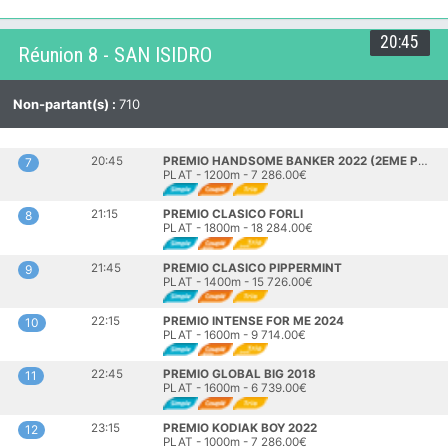
20:45
Réunion 8 - SAN ISIDRO
Non-partant(s) :
710
20:45
PREMIO HANDSOME BANKER 2022 (2EME PELOTON)
7
PLAT - 1200m - 7 286.00€
21:15
PREMIO CLASICO FORLI
8
PLAT - 1800m - 18 284.00€
21:45
PREMIO CLASICO PIPPERMINT
9
PLAT - 1400m - 15 726.00€
22:15
PREMIO INTENSE FOR ME 2024
10
PLAT - 1600m - 9 714.00€
22:45
PREMIO GLOBAL BIG 2018
11
PLAT - 1600m - 6 739.00€
23:15
PREMIO KODIAK BOY 2022
12
PLAT - 1000m - 7 286.00€