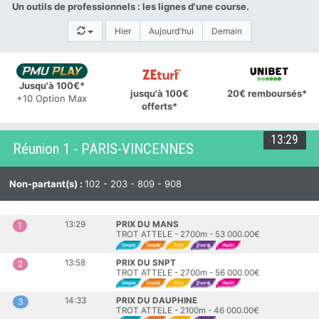
Un outils de professionnels : les lignes d'une course.
Hier
Aujourd'hui
Demain
Jusqu'à 100€*
jusqu'à 100€
20€ remboursés*
+10 Option Max
offerts*
13:29
Réunion 1 - PARIS-VINCENNES
Non-partant(s) :
102 - 203 - 809 - 908
13:29
PRIX DU MANS
1
TROT ATTELE - 2700m - 53 000.00€
13:58
PRIX DU SNPT
2
TROT ATTELE - 2700m - 56 000.00€
14:33
PRIX DU DAUPHINE
3
TROT ATTELE - 2100m - 46 000.00€