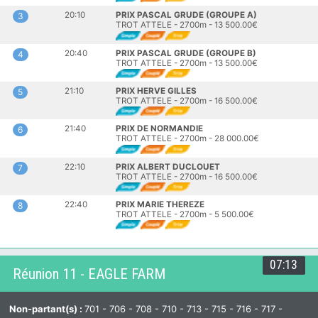
20:10
PRIX PASCAL GRUDE (GROUPE A)
3
TROT ATTELE - 2700m - 13 500.00€
20:40
PRIX PASCAL GRUDE (GROUPE B)
4
TROT ATTELE - 2700m - 13 500.00€
21:10
PRIX HERVE GILLES
5
TROT ATTELE - 2700m - 16 500.00€
21:40
PRIX DE NORMANDIE
6
TROT ATTELE - 2700m - 28 000.00€
22:10
PRIX ALBERT DUCLOUET
7
TROT ATTELE - 2700m - 16 500.00€
22:40
PRIX MARIE THEREZE
8
TROT ATTELE - 2700m - 5 500.00€
07:13
Réunion 11 - EAGLE FARM
Non-partant(s) :
701 - 706 - 708 - 710 - 713 - 715 - 716 - 717 -