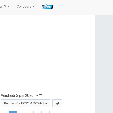
s/TV
Concours
Vendredi 5 juin 2026
Réunion 6 - EPSOM DOWNS