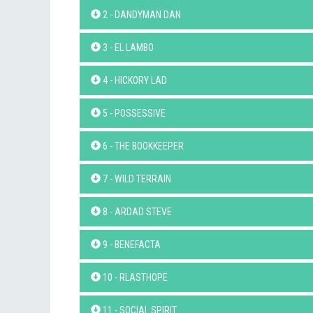
2 - DANDYMAN DAN
3 - EL LAMBO
4 - HICKORY LAD
5 - POSSESSIVE
6 - THE BOOKKEEPER
7 - WILD TERRAIN
8 - ARDAD STEVE
9 - BENEFACTA
10 - RLASTHOPE
11 - SOCIAL SPIRIT