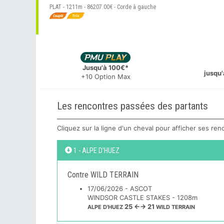
PLAT - 1211m - 86207.00€ - Corde à gauche
Jusqu'à 100€*
jusqu'
+10 Option Max
Les rencontres passées des partants
Cliquez sur la ligne d'un cheval pour afficher ses re
1 - ALPE D'HUEZ
Contre WILD TERRAIN
17/06/2026 - ASCOT
WINDSOR CASTLE STAKES - 1208m
25 ←→ 21
ALPE D'HUEZ
WILD TERRAIN