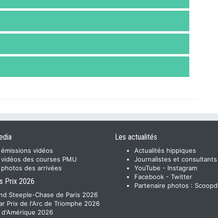
edia
Les actualités
 émissions vidéos
Actualités hippiques
 vidéos des courses PMU
Journalistes et consultants
 photos des arrivées
YouTube
-
Instagram
Facebook
-
Twitter
s Prix 2026
Partenaire photos :
Scoopd
nd Steeple-Chase de Paris 2026
ar Prix de l'Arc de Triomphe 2026
x d'Amérique 2026