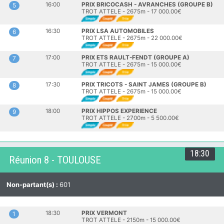
16:00
PRIX BRICOCASH - AVRANCHES (GROUPE B)
5
TROT ATTELE - 2675m - 17 000.00€
16:30
PRIX LSA AUTOMOBILES
6
TROT ATTELE - 2675m - 22 000.00€
17:00
PRIX ETS RAULT-FENDT (GROUPE A)
7
TROT ATTELE - 2675m - 15 000.00€
17:30
PRIX TRICOTS - SAINT JAMES (GROUPE B)
8
TROT ATTELE - 2675m - 15 000.00€
18:00
PRIX HIPPOS EXPERIENCE
9
TROT ATTELE - 2700m - 5 500.00€
18:30
Réunion 8 - TOULOUSE
Non-partant(s) :
601
18:30
PRIX VERMONT
1
TROT ATTELE - 2150m - 15 000.00€