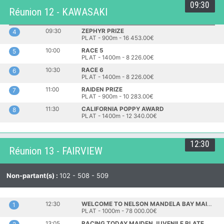
09:30
Réunion 12 - KAWASAKI
09:30
ZEPHYR PRIZE
4
PLAT - 900m - 16 453.00€
10:00
RACE 5
5
PLAT - 1400m - 8 226.00€
10:30
RACE 6
6
PLAT - 1400m - 8 226.00€
11:00
RAIDEN PRIZE
7
PLAT - 900m - 10 283.00€
11:30
CALIFORNIA POPPY AWARD
8
PLAT - 1400m - 12 340.00€
12:30
Réunion 13 - FAIRVIEW
Non-partant(s) :
102 - 508 - 509
12:30
WELCOME TO NELSON MANDELA BAY MAIDEN JUVENILE PLATE
1
PLAT - 1000m - 78 000.00€
13:05
RACING TODAY MAIDEN JUVENILE PLATE