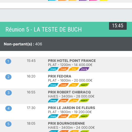
15:45
Réunion 5 - LA TESTE DE BUCH
Non-partant(s) :
406
15:45
PRIX HOTEL POINT FRANCE
1
PLAT - 1200m - 14 400.00€
16:20
PRIX FEDORA
2
PLAT - 1600m - 20 000.00€
16:55
PRIX ROBERT CHIBRACQ
3
HAIES - 3400m - 28 000.00€
17:30
PRIX LE JARDIN DE FLEURS
4
PLAT - 1800m - 19 200.00€
18:05
PRIX BOURNOSIENNE
5
HAIES - 3400m - 24 000.00€