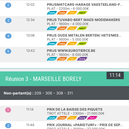
12:02
PRIJSMATCARS-HARAGE VAESTEELAND-FRITUUR
2
PLAT - 2200m - 6 000.00€
12:34
PRIJS TUVABO-BERT MAES-MODEMAKERS
3
PLAT - 1600m - 4 000.00€
13:08
PRIJS OUDE METALEN BERTEN/ HETS'MESSEPLEIN
4
PLAT - 1600m - 5 000.00€
13:42
PRIJS WWW.EUROTIERCE.BE
5
PLAT - 1600m - 6 000.00€
11:14
Réunion 3 - MARSEILLE BORELY
Non-partant(s) :
209 - 306 - 308 - 311
11:14
PRIX DE LA BAISSE DES PIQUETS
1
TROT ATTELE - 2300m - 21 000.00€
11:46
PRIX JOURNAL «PARISTURF» - PRIX DE SEPTEMES-LES-VALLONS
2
TROT ATTELE - 3000m - 27 000.00€