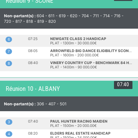
Réunion 9 - SCONE
Non-partant(s) :
604 - 611 - 619 - 620 - 704 - 711 - 714 - 716 -
720 - 817 - 818 - 819 - 820
07:25
NEWGATE CLASS 2 HANDICAP
6
PLAT - 1300m - 30 000.00€
08:05
ARROWFIELD BIG DANCE ELIGIBILITY SCONE CUP
7
PLAT - 1600m - 200 000.00€
08:40
VINERY COUNTRY CUP - BENCHMARK 84 HANDICAP
8
PLAT - 1400m - 90 000.00€
07:40
Réunion 10 - ALBANY
Non-partant(s) :
306 - 407 - 501
07:40
PAUL HUNTER RACING MAIDEN
3
PLAT - 1500m - 20 000.00€
08:20
ELDERS REAL ESTATE HANDICAP
4
PLAT - 1500m - 24 000.00€