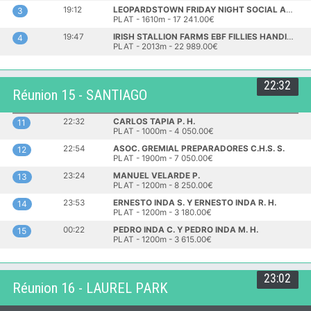
19:12
LEOPARDSTOWN FRIDAY NIGHT SOCIAL APPRENTICE HANDICAP
3
PLAT - 1610m - 17 241.00€
19:47
IRISH STALLION FARMS EBF FILLIES HANDICAP
4
PLAT - 2013m - 22 989.00€
22:32
Réunion 15 - SANTIAGO
22:32
CARLOS TAPIA P. H.
11
PLAT - 1000m - 4 050.00€
22:54
ASOC. GREMIAL PREPARADORES C.H.S. S.
12
PLAT - 1900m - 7 050.00€
23:24
MANUEL VELARDE P.
13
PLAT - 1200m - 8 250.00€
23:53
ERNESTO INDA S. Y ERNESTO INDA R. H.
14
PLAT - 1200m - 3 180.00€
00:22
PEDRO INDA C. Y PEDRO INDA M. H.
15
PLAT - 1200m - 3 615.00€
23:02
Réunion 16 - LAUREL PARK