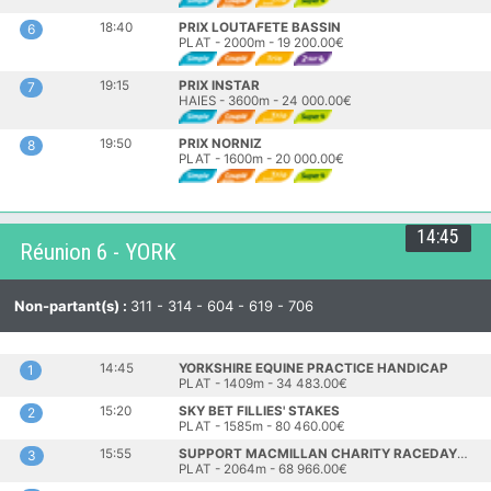
18:40
PRIX LOUTAFETE BASSIN
6
PLAT - 2000m - 19 200.00€
19:15
PRIX INSTAR
7
HAIES - 3600m - 24 000.00€
19:50
PRIX NORNIZ
8
PLAT - 1600m - 20 000.00€
14:45
Réunion 6 - YORK
Non-partant(s) :
311 - 314 - 604 - 619 - 706
14:45
YORKSHIRE EQUINE PRACTICE HANDICAP
1
PLAT - 1409m - 34 483.00€
15:20
SKY BET FILLIES' STAKES
2
PLAT - 1585m - 80 460.00€
15:55
SUPPORT MACMILLAN CHARITY RACEDAY ON 13 JUNE HANDICAP
3
PLAT - 2064m - 68 966.00€