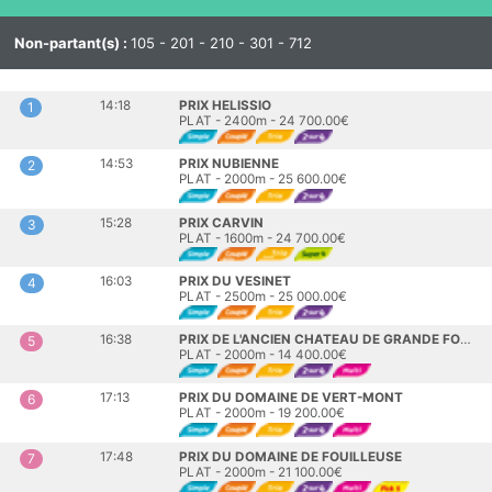
Non-partant(s) :
105 - 201 - 210 - 301 - 712
14:18
PRIX HELISSIO
1
PLAT - 2400m - 24 700.00€
14:53
PRIX NUBIENNE
2
PLAT - 2000m - 25 600.00€
15:28
PRIX CARVIN
3
PLAT - 1600m - 24 700.00€
16:03
PRIX DU VESINET
4
PLAT - 2500m - 25 000.00€
16:38
PRIX DE L'ANCIEN CHATEAU DE GRANDE FOUILLEUSE
5
PLAT - 2000m - 14 400.00€
17:13
PRIX DU DOMAINE DE VERT-MONT
6
PLAT - 2000m - 19 200.00€
17:48
PRIX DU DOMAINE DE FOUILLEUSE
7
PLAT - 2000m - 21 100.00€