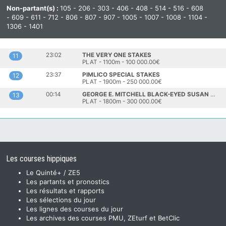
Non-partant(s) :
105 - 206 - 303 - 406 - 408 - 514 - 516 - 608
- 609 - 611 - 712 - 806 - 807 - 907 - 1005 - 1007 - 1008 - 1104 -
1306 - 1401
23:02
THE VERY ONE STAKES
11
PLAT - 1100m - 100 000.00€
23:37
PIMLICO SPECIAL STAKES
12
PLAT - 1900m - 250 000.00€
00:14
GEORGE E. MITCHELL BLACK-EYED SUSAN STAKES
13
PLAT - 1800m - 300 000.00€
Les courses hippiques
Le Quinté+ / ZE5
Les partants et pronostics
Les résultats et rapports
Les sélections du jour
Les lignes des courses du jour
Les archives des courses PMU, ZEturf et BetClic