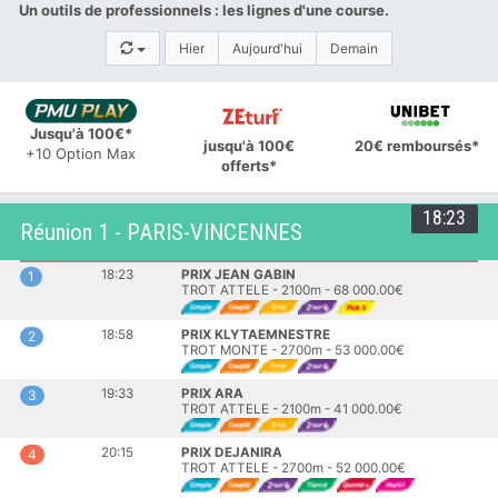
Un outils de professionnels : les lignes d'une course.
Hier
Aujourd'hui
Demain
Jusqu'à 100€*
jusqu'à 100€
20€ remboursés*
+10 Option Max
offerts*
18:23
Réunion 1 - PARIS-VINCENNES
18:23
PRIX JEAN GABIN
1
TROT ATTELE - 2100m - 68 000.00€
18:58
PRIX KLYTAEMNESTRE
2
TROT MONTE - 2700m - 53 000.00€
19:33
PRIX ARA
3
TROT ATTELE - 2100m - 41 000.00€
20:15
PRIX DEJANIRA
4
TROT ATTELE - 2700m - 52 000.00€