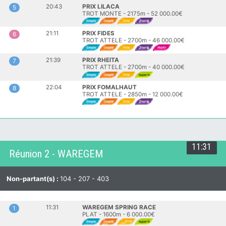
20:43
PRIX LILACA
5
TROT MONTE - 2175m - 52 000.00€
21:11
PRIX FIDES
6
TROT ATTELE - 2700m - 46 000.00€
21:39
PRIX RHEITA
7
TROT ATTELE - 2700m - 40 000.00€
22:04
PRIX FOMALHAUT
8
TROT ATTELE - 2850m - 12 000.00€
11:31
Réunion 2 - WAREGEM
Non-partant(s) :
104 - 207 - 403
11:31
WAREGEM SPRING RACE
1
PLAT - 1600m - 6 000.00€