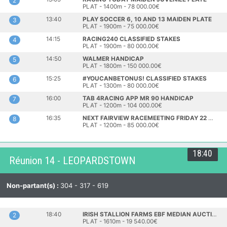
2
PLAT - 1400m - 78 000.00€
13:40
PLAY SOCCER 6, 10 AND 13 MAIDEN PLATE
3
PLAT - 1900m - 75 000.00€
14:15
RACING240 CLASSIFIED STAKES
4
PLAT - 1900m - 80 000.00€
14:50
WALMER HANDICAP
5
PLAT - 1800m - 150 000.00€
15:25
#YOUCANBETONUS! CLASSIFIED STAKES
6
PLAT - 1300m - 80 000.00€
16:00
TAB 4RACING APP MR 90 HANDICAP
7
PLAT - 1200m - 104 000.00€
16:35
NEXT FAIRVIEW RACEMEETING FRIDAY 22 MAY FM 74 HANDICAP
8
PLAT - 1200m - 85 000.00€
18:40
Réunion 14 - LEOPARDSTOWN
Non-partant(s) :
304 - 317 - 619
18:40
IRISH STALLION FARMS EBF MEDIAN AUCTION MAIDEN
2
PLAT - 1610m - 19 540.00€