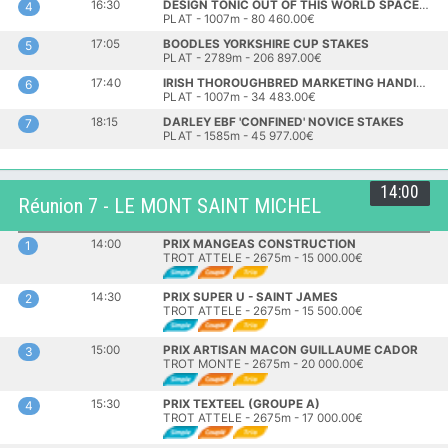
16:30
DESIGN TONIC OUT OF THIS WORLD SPACES AT THE RACES EBF MARYGATE FILLIES' STAKES
4
PLAT - 1007m - 80 460.00€
17:05
BOODLES YORKSHIRE CUP STAKES
5
PLAT - 2789m - 206 897.00€
17:40
IRISH THOROUGHBRED MARKETING HANDICAP
6
PLAT - 1007m - 34 483.00€
18:15
DARLEY EBF 'CONFINED' NOVICE STAKES
7
PLAT - 1585m - 45 977.00€
14:00
Réunion 7 - LE MONT SAINT MICHEL
14:00
PRIX MANGEAS CONSTRUCTION
1
TROT ATTELE - 2675m - 15 000.00€
14:30
PRIX SUPER U - SAINT JAMES
2
TROT ATTELE - 2675m - 15 500.00€
15:00
PRIX ARTISAN MACON GUILLAUME CADOR
3
TROT MONTE - 2675m - 20 000.00€
15:30
PRIX TEXTEEL (GROUPE A)
4
TROT ATTELE - 2675m - 17 000.00€