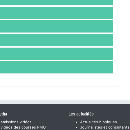
edia
Les actualités
 émissions vidéos
Actualités hippiques
 vidéos des courses PMU
Journalistes et consultants