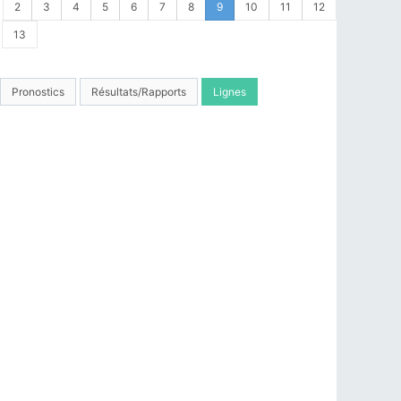
2
3
4
5
6
7
8
9
10
11
12
13
Pronostics
Résultats/Rapports
Lignes