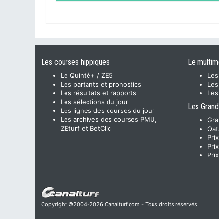
Les courses hippiques
Le multim
Le Quinté+ / ZE5
Les
Les partants et pronostics
Les
Les résultats et rapports
Les
Les sélections du jour
Les Grand
Les lignes des courses du jour
Les archives des courses PMU,
Gra
ZEturf et BetClic
Qat
Pri
Pri
Pri
Copyright ©2004-2026 Canalturf.com - Tous droits réservés