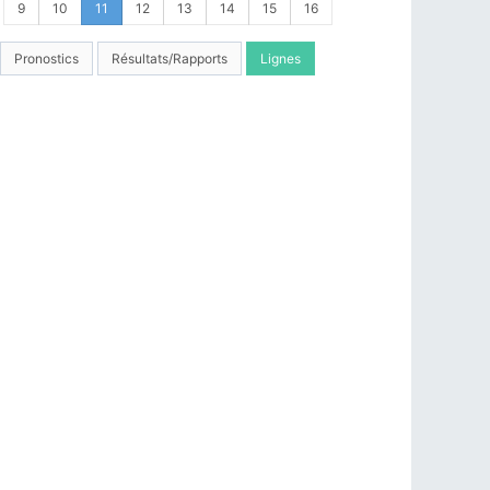
9
10
11
12
13
14
15
16
Pronostics
Résultats/Rapports
Lignes