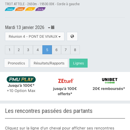
TROT ATTELE - 2650m - 19500.00€ - Corde à gauche
Mardi 13 janvier 2026
Réunion 4 - PONT DE VIVAUX
1
2
3
4
5
6
7
8
Pronostics
Résultats/Rapports
Lignes
Jusqu'à 100€*
jusqu'à 100€
20€ remboursés*
+10 Option Max
offerts*
Les rencontres passées des partants
Cliquez sur la ligne d'un cheval pour afficher ses rencontres