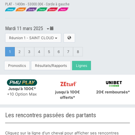
PLAT - 1400m - 53000.00€ - Corde à gauche
Mardi 11 mars 2025
Réunion 1 - SAINT CLOUD
1
2
3
4
5
6
7
8
Pronostics
Résultats/Rapports
Lignes
Jusqu'à 100€*
jusqu'à 100€
20€ remboursés*
+10 Option Max
offerts*
Les rencontres passées des partants
Cliquez sur la ligne d'un cheval pour afficher ses rencontres