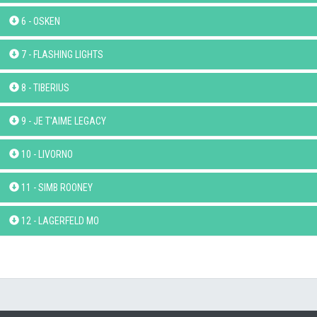
6 - OSKEN
7 - FLASHING LIGHTS
8 - TIBERIUS
9 - JE T'AIME LEGACY
10 - LIVORNO
11 - SIMB ROONEY
12 - LAGERFELD MO