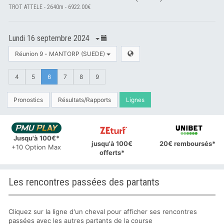
TROT ATTELE - 2640m - 6922.00€
Lundi 16 septembre 2024
Réunion 9 - MANTORP (SUEDE)
4
5
6
7
8
9
Pronostics
Résultats/Rapports
Lignes
Jusqu'à 100€*
jusqu'à 100€
20€ remboursés*
+10 Option Max
offerts*
Les rencontres passées des partants
Cliquez sur la ligne d'un cheval pour afficher ses rencontres
passées avec les autres partants de la course