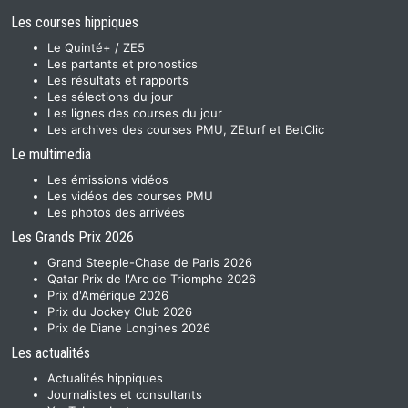
Les courses hippiques
Le Quinté+ / ZE5
Les partants et pronostics
Les résultats et rapports
Les sélections du jour
Les lignes des courses du jour
Les archives des courses PMU, ZEturf et BetClic
Le multimedia
Les émissions vidéos
Les vidéos des courses PMU
Les photos des arrivées
Les Grands Prix 2026
Grand Steeple-Chase de Paris 2026
Qatar Prix de l'Arc de Triomphe 2026
Prix d'Amérique 2026
Prix du Jockey Club 2026
Prix de Diane Longines 2026
Les actualités
Actualités hippiques
Journalistes et consultants