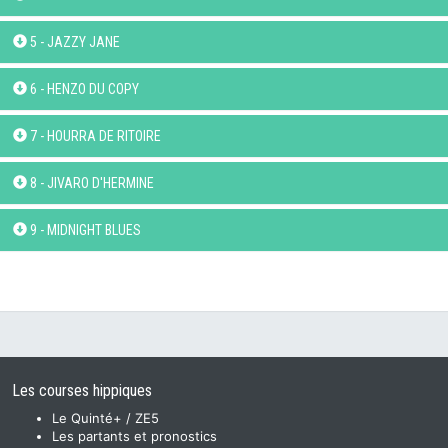
5 - JAZZY JANE
6 - HENZO DU COPY
7 - HOURRA DE RITOIRE
8 - JIVARO D'HERMINE
9 - MIDNIGHT BLUES
Les courses hippiques
Le Quinté+ / ZE5
Les partants et pronostics