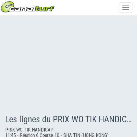
Toggl
navig
Les lignes du PRIX WO TIK HANDICAP
PRIX WO TIK HANDICAP
11:45 - Réunion 6 Course 10 - SHA TIN (HONG KONG)