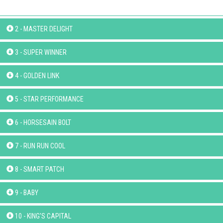
2 - MASTER DELIGHT
3 - SUPER WINNER
4 - GOLDEN LINK
5 - STAR PERFORMANCE
6 - HORSESAIN BOLT
7 - RUN RUN COOL
8 - SMART PATCH
9 - BABY
10 - KING'S CAPITAL