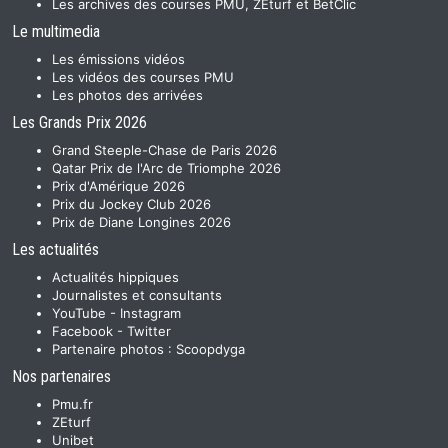
Les archives des courses PMU, ZEturf et BetClic
Le multimedia
Les émissions vidéos
Les vidéos des courses PMU
Les photos des arrivées
Les Grands Prix 2026
Grand Steeple-Chase de Paris 2026
Qatar Prix de l'Arc de Triomphe 2026
Prix d'Amérique 2026
Prix du Jockey Club 2026
Prix de Diane Longines 2026
Les actualités
Actualités hippiques
Journalistes et consultants
YouTube
-
Instagram
Facebook
-
Twitter
Partenaire photos :
Scoopdyga
Nos partenaires
Pmu.fr
ZEturf
Unibet