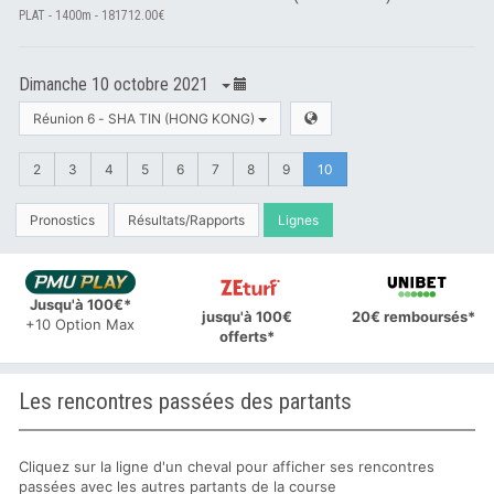
PLAT - 1400m - 181712.00€
Dimanche 10 octobre 2021
Réunion 6 - SHA TIN (HONG KONG)
2
3
4
5
6
7
8
9
10
Pronostics
Résultats/Rapports
Lignes
Jusqu'à 100€*
jusqu'à 100€
20€ remboursés*
+10 Option Max
offerts*
Les rencontres passées des partants
Cliquez sur la ligne d'un cheval pour afficher ses rencontres
passées avec les autres partants de la course