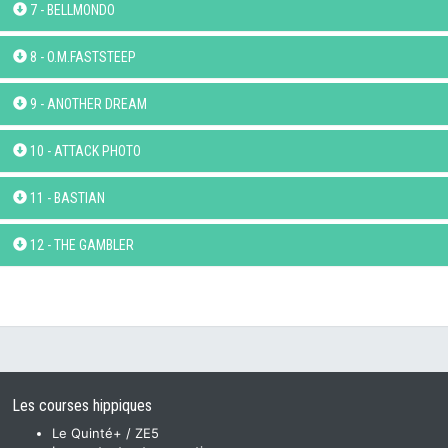
7 - BELLMONDO
8 - O.M.FASTSTEEP
9 - ANOTHER DREAM
10 - ATTACK PHOTO
11 - BASTIAN
12 - THE GAMBLER
Les courses hippiques
Le Quinté+ / ZE5