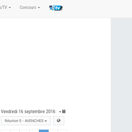
s/TV
Concours
Vendredi 16 septembre 2016
Réunion 5 - AVENCHES