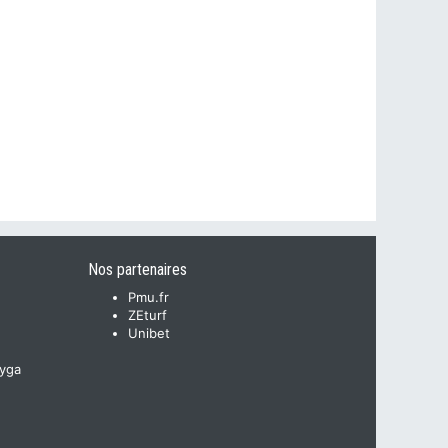
Nos partenaires
Pmu.fr
ZEturf
Unibet
yga