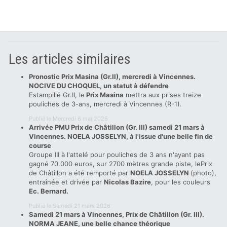
Les articles similaires
Pronostic Prix Masina (Gr.II), mercredi à Vincennes.
NOCIVE DU CHOQUEL, un statut à défendre
Estampillé Gr.II, le
Prix Masina
mettra aux prises treize
pouliches de 3-ans, mercredi à Vincennes (R-1).
Publié le Mercredi 6 mai 2026
Arrivée PMU Prix de Châtillon (Gr. III) samedi 21 mars à
Vincennes. NOELA JOSSELYN, à l'issue d'une belle fin de
course
Groupe III à l'attelé pour pouliches de 3 ans n'ayant pas
gagné 70.000 euros, sur 2700 mètres grande piste, lePrix
de Châtillon a été remporté par
NOELA JOSSELYN
(photo),
entraînée et drivée par
Nicolas Bazire
, pour les couleurs
Ec. Bernard.
Publié le Samedi 21 mars 2026
Samedi 21 mars à Vincennes, Prix de Châtillon (Gr. III).
NORMA JEANE, une belle chance théorique