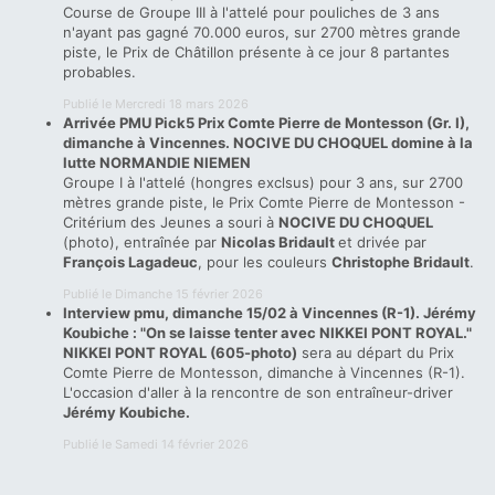
Course de Groupe III à l'attelé pour pouliches de 3 ans
n'ayant pas gagné 70.000 euros, sur 2700 mètres grande
piste, le Prix de Châtillon présente à ce jour 8 partantes
probables.
Publié le Mercredi 18 mars 2026
Arrivée PMU Pick5 Prix Comte Pierre de Montesson (Gr. I),
dimanche à Vincennes. NOCIVE DU CHOQUEL domine à la
lutte NORMANDIE NIEMEN
Groupe I à l'attelé (hongres exclsus) pour 3 ans, sur 2700
mètres grande piste, le Prix Comte Pierre de Montesson -
Critérium des Jeunes a souri à
NOCIVE DU CHOQUEL
(photo), entraînée par
Nicolas Bridault
et drivée par
François Lagadeuc
, pour les couleurs
Christophe Bridault
.
Publié le Dimanche 15 février 2026
Interview pmu, dimanche 15/02 à Vincennes (R-1). Jérémy
Koubiche : "On se laisse tenter avec NIKKEI PONT ROYAL."
NIKKEI PONT ROYAL (605-photo)
sera au départ du Prix
Comte Pierre de Montesson, dimanche à Vincennes (R-1).
L'occasion d'aller à la rencontre de son entraîneur-driver
Jérémy Koubiche.
Publié le Samedi 14 février 2026