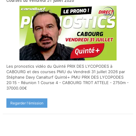
Courses du Vendredi 31 juillet 2026
Les pronostics vidéo du Quinté PRIX DES LYCOPODES à
CABOURG et des courses PMU du Vendredi 31 juillet 2026 par
Stéphane Davy Canalturf Quinté+ PMU PRIX DES LYCOPODES
20:15 - Réunion 1 Course 4 - CABOURG TROT ATTELE - 2750m -
37000.00€
Regarder l'émission