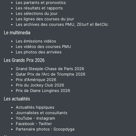
Les partants et pronostics
Les résultats et rapports
Les sélections du jour
Les lignes des courses du jour
Les archives des courses PMU, ZEturf et BetClic
Le multimedia
Les émissions vidéos
Les vidéos des courses PMU
Les photos des arrivées
Les Grands Prix 2026
Grand Steeple-Chase de Paris 2026
Qatar Prix de l'Arc de Triomphe 2026
Prix d'Amérique 2026
Prix du Jockey Club 2026
Prix de Diane Longines 2026
Les actualités
Actualités hippiques
Journalistes et consultants
YouTube
-
Instagram
Facebook
-
Twitter
Partenaire photos :
Scoopdyga