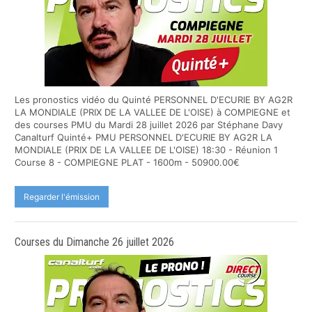
Les pronostics vidéo du Quinté PERSONNEL D'ECURIE BY AG2R
LA MONDIALE (PRIX DE LA VALLEE DE L'OISE) à COMPIEGNE et
des courses PMU du Mardi 28 juillet 2026 par Stéphane Davy
Canalturf Quinté+ PMU PERSONNEL D'ECURIE BY AG2R LA
MONDIALE (PRIX DE LA VALLEE DE L'OISE) 18:30 - Réunion 1
Course 8 - COMPIEGNE PLAT - 1600m - 50900.00€
Regarder l'émission
Courses du Dimanche 26 juillet 2026