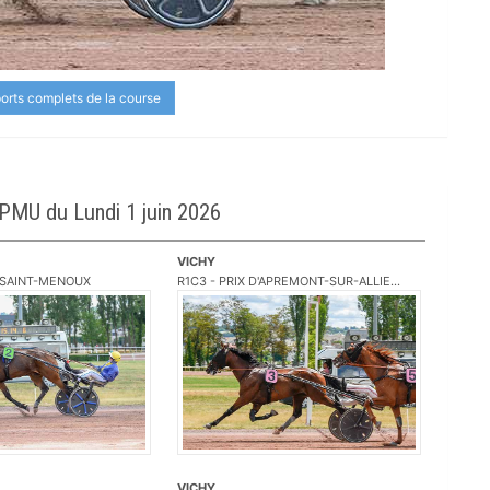
ports complets de la course
 PMU du Lundi 1 juin 2026
VICHY
E SAINT-MENOUX
R1C3 - PRIX D'APREMONT-SUR-ALLIE...
VICHY