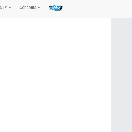
s/TV
Concours