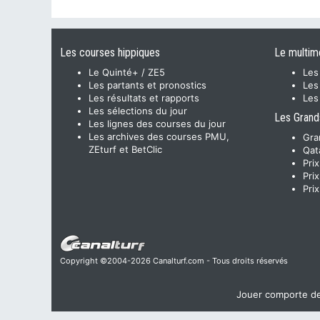
Les courses hippiques
Le multim
Le Quinté+ / ZE5
Les
Les partants et pronostics
Les
Les résultats et rapports
Les
Les sélections du jour
Les Grand
Les lignes des courses du jour
Les archives des courses PMU,
Gra
ZEturf et BetClic
Qat
Pri
Pri
Pri
Copyright ©2004-2026 Canalturf.com - Tous droits réservés
Jouer comporte des