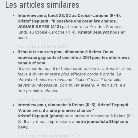
Les articles similaires
Interview pmu, lundi 23/02 au Croisé-Laroche (R-4).
Kristof Depuydt : "Il possède une première chance."
JAGUAR'S EYES (413)
participera au Prix des Sequoias,
lundi, au Croisé-Laroche (R-4).
Kristof Depuydt
nous en
parle.
Publié le Lundi 23 février 2026
Résultats courses pmu, dimanche à Reims. Deux
nouveaux gagnants et une info à 20/1 pour les interviews
canalturf.com
"Il sera pieds nus. Il est bien situé derrière l'autostart. Il est
facile à driver et reste plus efficace corde à drotie. Le
cheval est mieux en évoluant "caché" mais il peut aller
devant si nécessaire. Son driver avisera. A mon avis, il a
une première chance."
Publié le Lundi 25 novembre 2024
Interview pmu, dimanche à Reims (R-5). Kristof Depuydt :
"A mon avis, il a une première chance."
Kristof Depuydt (photo)
sera présent dimanche à Reims (R-
5). Il a livré ses impressions à
notre journaliste Stéphane
Davy.
Publié le Dimanche 24 novembre 2024