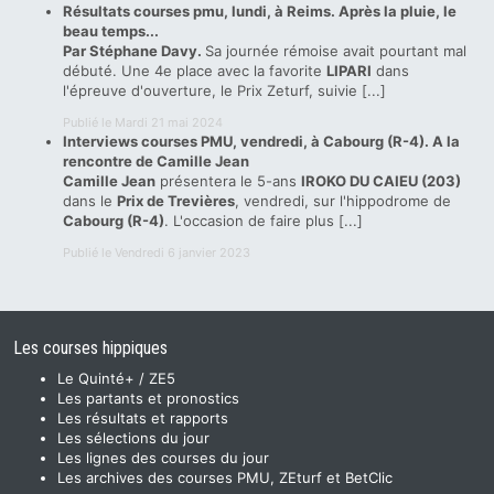
Résultats courses pmu, lundi, à Reims. Après la pluie, le
beau temps...
Par Stéphane Davy.
Sa journée rémoise avait pourtant mal
débuté. Une 4e place avec la favorite
LIPARI
dans
l'épreuve d'ouverture, le
Prix Zeturf
, suivie [...]
Publié le Mardi 21 mai 2024
Interviews courses PMU, vendredi, à Cabourg (R-4). A la
rencontre de Camille Jean
Camille Jean
présentera le 5-ans
IROKO DU CAIEU (203)
dans le
Prix de Trevières
, vendredi, sur l'hippodrome de
Cabourg (R-4)
. L'occasion de faire plus [...]
Publié le Vendredi 6 janvier 2023
Les courses hippiques
Le Quinté+ / ZE5
Les partants et pronostics
Les résultats et rapports
Les sélections du jour
Les lignes des courses du jour
Les archives des courses PMU, ZEturf et BetClic