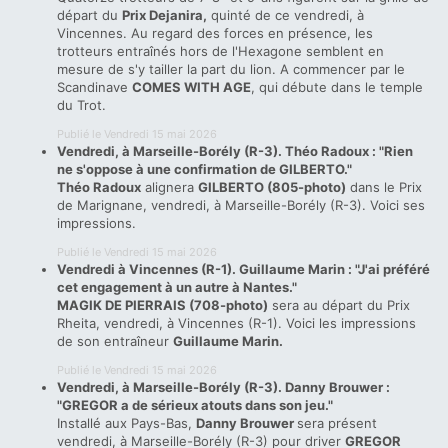
départ du
Prix Dejanira,
quinté de ce vendredi, à
Vincennes. Au regard des forces en présence, les
trotteurs entraînés hors de l'Hexagone semblent en
mesure de s'y tailler la part du lion. A commencer par le
Scandinave
COMES WITH AGE
, qui débute dans le temple
du Trot.
Publié le Vendredi 15 mai 2026
Vendredi, à Marseille-Borély (R-3). Théo Radoux : "Rien
ne s'oppose à une confirmation de GILBERTO."
Théo Radoux
alignera
GILBERTO (805-photo)
dans le Prix
de Marignane, vendredi, à Marseille-Borély (R-3). Voici ses
impressions.
Publié le Vendredi 15 mai 2026
Vendredi à Vincennes (R-1). Guillaume Marin : "J'ai préféré
cet engagement à un autre à Nantes."
MAGIK DE PIERRAIS (708-photo)
sera au départ du Prix
Rheita, vendredi, à Vincennes (R-1). Voici les impressions
de son entraîneur
Guillaume Marin.
Publié le Vendredi 15 mai 2026
Vendredi, à Marseille-Borély (R-3). Danny Brouwer :
"GREGOR a de sérieux atouts dans son jeu."
Installé aux Pays-Bas,
Danny Brouwer
sera présent
vendredi, à Marseille-Borély (R-3) pour driver
GREGOR