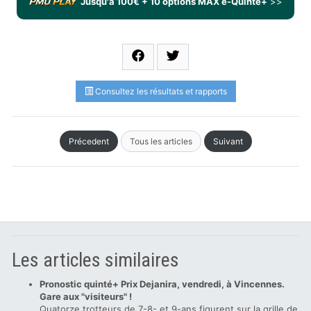
Jusqu'à 100€ + 10 options MAX e-Quinté+
>>
Consultez les résultats et rapports
Précedent
Tous les articles
Suivant
Les articles similaires
Pronostic quinté+ Prix Dejanira, vendredi, à Vincennes.
Gare aux "visiteurs" !
Quatorze trotteurs de 7-8- et 9-ans figurent sur la grille de