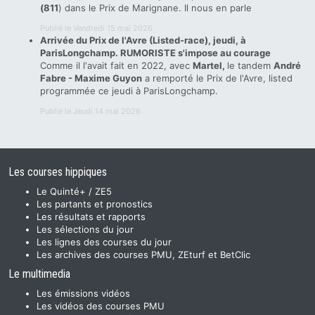
(811
) dans le Prix de Marignane. Il nous en parle
Publié le Vendredi 15 mai 2026
Arrivée du Prix de l'Avre (Listed-race), jeudi, à
ParisLongchamp. RUMORISTE s'impose au courage
Comme il l'avait fait en 2022, avec
Martel,
le tandem
André
Fabre - Maxime Guyon
a remporté le Prix de l'Avre, listed
programmée ce jeudi à ParisLongchamp.
Publié le Jeudi 14 mai 2026
Les courses hippiques
Le Quinté+ / ZE5
Les partants et pronostics
Les résultats et rapports
Les sélections du jour
Les lignes des courses du jour
Les archives des courses PMU, ZEturf et BetClic
Le multimedia
Les émissions vidéos
Les vidéos des courses PMU