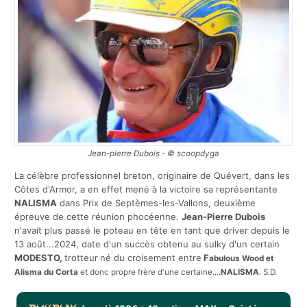
Jean-pierre Dubois - © scoopdyga
La célèbre professionnel breton, originaire de Quévert, dans les
Côtes d'Armor, a en effet mené à la victoire sa représentante
NALISMA
dans
Prix de Septèmes-les-Vallons, deuxième
épreuve de cette réunion phocéenne.
Jean-Pierre Dubois
n'avait plus passé le poteau en tête en tant que driver depuis le
13 août...2024, date d'un succès obtenu au sulky d'un certain
MODESTO,
trotteur
né du croisement entre
F
abulous Wood
et
Alisma du Corta
et donc propre frère d'une certaine....
NALISMA
. S.D.