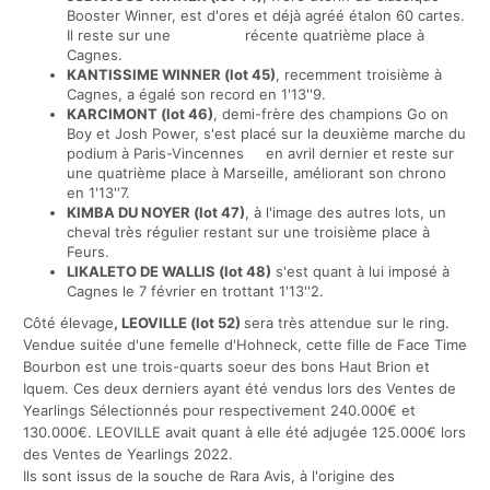
Booster Winner, est d'ores et déjà agréé étalon 60 cartes.
Il reste sur une récente quatrième place à
Cagnes.
KANTISSIME WINNER (lot 45)
, recemment troisième à
Cagnes, a égalé son record en 1'13''9.
KARCIMONT (lot 46)
, demi-frère des champions Go on
Boy et Josh Power, s'est placé sur la deuxième marche du
podium à Paris-Vincennes en avril dernier et reste sur
une quatrième place à Marseille, améliorant son chrono
en 1'13''7.
KIMBA DU NOYER (lot 47)
, à l'image des autres lots, un
cheval très régulier restant sur une troisième place à
Feurs.
LIKALETO DE WALLIS (lot 48)
s'est quant à lui imposé à
Cagnes le 7 février en trottant 1'13''2.
Côté élevage
, LEOVILLE (lot 52)
sera très attendue sur le ring.
Vendue suitée d'une femelle d'Hohneck, cette fille de Face Time
Bourbon est une trois-quarts soeur des bons Haut Brion et
Iquem. Ces deux derniers ayant été vendus lors des Ventes de
Yearlings Sélectionnés pour respectivement 240.000€ et
130.000€. LEOVILLE avait quant à elle été adjugée 125.000€ lors
des Ventes de Yearlings 2022.
Ils sont issus de la souche de Rara Avis, à l'origine des