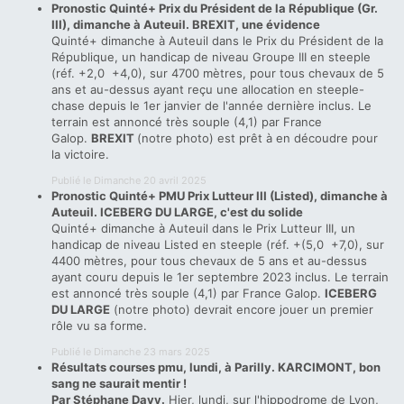
Pronostic Quinté+ Prix du Président de la République (Gr.
III), dimanche à Auteuil. BREXIT, une évidence
Quinté+ dimanche à Auteuil dans le Prix du Président de la
République, un handicap de niveau Groupe III en steeple
(réf. +2,0 +4,0), sur 4700 mètres, pour tous chevaux de 5
ans et au-dessus ayant reçu une allocation en steeple-
chase depuis le 1er janvier de l'année dernière inclus. Le
terrain est annoncé très souple (4,1) par France
Galop.
BREXIT
(notre photo) est prêt à en découdre pour
la victoire.
Publié le Dimanche 20 avril 2025
Pronostic Quinté+ PMU Prix Lutteur III (Listed), dimanche à
Auteuil. ICEBERG DU LARGE, c'est du solide
Quinté+ dimanche à Auteuil dans le Prix Lutteur III, un
handicap de niveau Listed en steeple (réf. +(5,0 +7,0), sur
4400 mètres, pour tous chevaux de 5 ans et au-dessus
ayant couru depuis le 1er septembre 2023 inclus. Le terrain
est annoncé très souple (4,1) par France Galop.
ICEBERG
DU LARGE
(notre photo) devrait encore jouer un premier
rôle vu sa forme.
Publié le Dimanche 23 mars 2025
Résultats courses pmu, lundi, à Parilly. KARCIMONT, bon
sang ne saurait mentir !
Par Stéphane Davy.
Hier, lundi, sur l'hippodrome de Lyon,