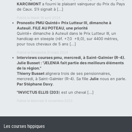
KARCIMONT
a fourni le plaisant vainqueur du
Prix du Pays
de Caux
. S'il signait à [...]
Publié le Mardi 16 avril 2024
Pronostic PMU Quinté+ Prix Lutteur III, dimanche à
Auteuil. FILE AU POTEAU, une priorité
Quinté+ dimanche à Auteuil dans le Prix Lutteur III, un
handicap en steeple (réf. +7,0 +9,0), sur 4400 mètres,
pour tous chevaux de 5 ans [...]
Publié le Dimanche 31 mars 2024
Interviews courses pmu, mercredi, à Saint-Galmier (R-4).
Julie Busset : "JELENIA fait partie des meilleurs éléments
de la région."
Thierry Busset
alignera trois de ses pensionnaires,
mercredi, à Saint-Galmier (R-4). Sa fille
Julie
nous en parle.
Par Stéphane Davy
.
"INVICTUS ELLIS (203
) est un cheval [...]
Publié le Mercredi 8 novembre 2023
Les courses hippiques