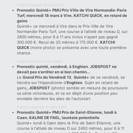
Publié le Samedi 21 mars 2026
Pronostic Quinté+ PMU Prix Ville de Vire Normandie-Paris
Turf, mercredi 18 mars à Vire. KATCHI QUICK, en retard de
gains
Quinté+ ce mercredi à Vire dans le Prix Ville de Vire
Normandie-Paris Turf, une course à l'attelé de niveau D, sur
2800 mètres, pour 6 à 11 ans inclus n'ayant pas gagné
300.000 €. Recul de 25 mètres à 175.000 €.
KATCHI
QUICK
(notre photo) se présente avec une toute première
chance.
Publié le Mardi 17 mars 2026
Pronostic quinté, vendredi, à Enghien. JOBSPOST ne
devait pas s'arrêter en si bon chemin...
Le
Grand Prix du Vendredi 13
,
Quinté+
de ce vendredi, se
tiendra sur l'hippodrome d'
Enghien
. Sujet en retard de
gains,
JOBSPOST
(photo) semble en mesure de poursuivre
sa série victorieuse, et ce en dépit d'une position peu
enviable derrière les ailes de l'autostart.
Publié le Vendredi 13 mars 2026
Pronostic Quinté+ PMU Prix de Saint-Etienne, lundi à
Caen. KALINE DE FAEL, lauréate potentielle
Quinté+ lundi à Caen dans le Prix de Saint-Etienne, une
course à l'attelé de niveau D sur 2450 mètres, pour 6 à 11