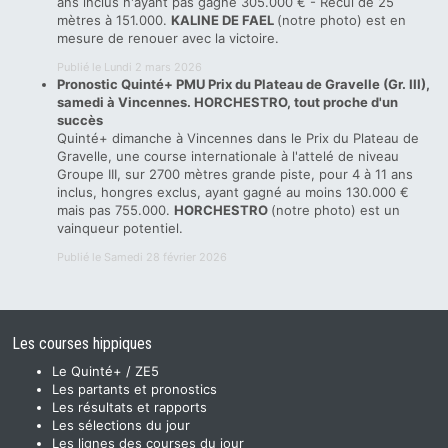
ans inclus n'ayant pas gagné 305.000 € - Recul de 25
mètres à 151.000.
KALINE DE FAEL
(notre photo) est en
mesure de renouer avec la victoire.
Publié le Lundi 2 mars 2026
Pronostic Quinté+ PMU Prix du Plateau de Gravelle (Gr. III),
samedi à Vincennes. HORCHESTRO, tout proche d'un
succès
Quinté+ dimanche à Vincennes dans le Prix du Plateau de
Gravelle, une course internationale à l'attelé de niveau
Groupe III, sur 2700 mètres grande piste, pour 4 à 11 ans
inclus, hongres exclus, ayant gagné au moins 130.000 €
mais pas 755.000.
HORCHESTRO
(notre photo) est un
vainqueur potentiel.
Publié le Samedi 28 février 2026
Les courses hippiques
Le Quinté+ / ZE5
Les partants et pronostics
Les résultats et rapports
Les sélections du jour
Les lignes des courses du jour