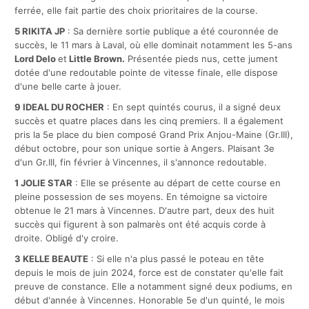
ferrée, elle fait partie des choix prioritaires de la course.
5
RIKITA JP
: Sa dernière sortie publique a été couronnée de
succès, le 11 mars à Laval, où elle dominait notamment les 5-ans
Lord Delo
et
Little Brown.
Présentée pieds nus, cette jument
dotée d'une redoutable pointe de vitesse finale, elle dispose
d'une belle carte à jouer.
9
IDEAL DU ROCHER
: En sept quintés courus, il a signé deux
succès et quatre places dans les cinq premiers. Il a également
pris la 5e place du bien composé Grand Prix Anjou-Maine (Gr.III),
début octobre, pour son unique sortie à Angers. Plaisant 3e
d'un Gr.III, fin février à Vincennes, il s'annonce redoutable.
1
JOLIE STAR
: Elle se présente au départ de cette course en
pleine possession de ses moyens. En témoigne sa victoire
obtenue le 21 mars à Vincennes. D'autre part, deux des huit
succès qui figurent à son palmarès ont été acquis corde à
droite. Obligé d'y croire.
3
KELLE BEAUTE
: Si elle n'a plus passé le poteau en tête
depuis le mois de juin 2024, force est de constater qu'elle fait
preuve de constance. Elle a notamment signé deux podiums, en
début d'année à Vincennes. Honorable 5e d'un quinté, le mois