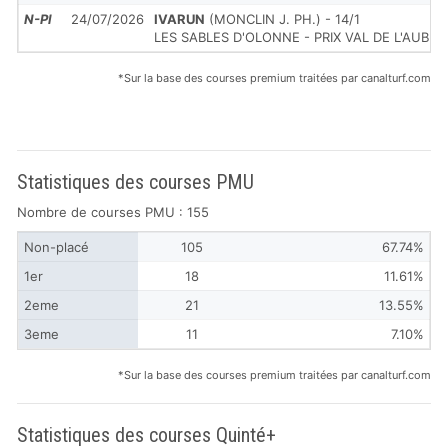
N-Pl
24/07/2026
IVARUN
(MONCLIN J. PH.) - 14/1
LES SABLES D'OLONNE - PRIX VAL DE L'AUBE
*Sur la base des courses premium traitées par canalturf.com
Statistiques des courses PMU
Nombre de courses PMU : 155
Non-placé
105
67.74%
1er
18
11.61%
2eme
21
13.55%
3eme
11
7.10%
*Sur la base des courses premium traitées par canalturf.com
Statistiques des courses Quinté+