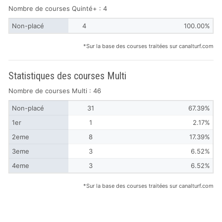
Nombre de courses Quinté+ : 4
Non-placé
4
100.00%
*Sur la base des courses traitées sur canalturf.com
Statistiques des courses Multi
Nombre de courses Multi : 46
Non-placé
31
67.39%
1er
1
2.17%
2eme
8
17.39%
3eme
3
6.52%
4eme
3
6.52%
*Sur la base des courses traitées sur canalturf.com