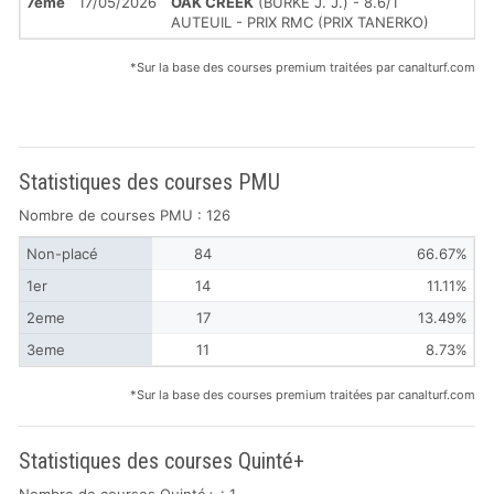
7ème
17/05/2026
OAK CREEK
(BURKE J. J.) - 8.6/1
AUTEUIL - PRIX RMC (PRIX TANERKO)
*Sur la base des courses premium traitées par canalturf.com
Statistiques des courses PMU
Nombre de courses PMU : 126
Non-placé
84
66.67%
1er
14
11.11%
2eme
17
13.49%
3eme
11
8.73%
*Sur la base des courses premium traitées par canalturf.com
Statistiques des courses Quinté+
Nombre de courses Quinté+ : 1