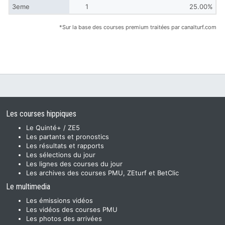
3eme
1
25.00%
*Sur la base des courses premium traitées par canalturf.com
Les courses hippiques
Le Quinté+ / ZE5
Les partants et pronostics
Les résultats et rapports
Les sélections du jour
Les lignes des courses du jour
Les archives des courses PMU, ZEturf et BetClic
Le multimedia
Les émissions vidéos
Les vidéos des courses PMU
Les photos des arrivées