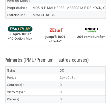
Père de Mère :
Propriétaire :
MRS N P MALHERBE, MESSRS M F DE KOCK, C S
Entraineur :
M/M DE KOCK
Jusqu'à 100€*
jusqu'à 100€
20€ remboursés*
+10 Option Max
offerts*
Palmarès (PMU/Premium + autres courses)
Gains :
0€
Perf. :
3p4p2p6p
Course(s) :
0
Victoire(s) :
0
Placé(s) :
0