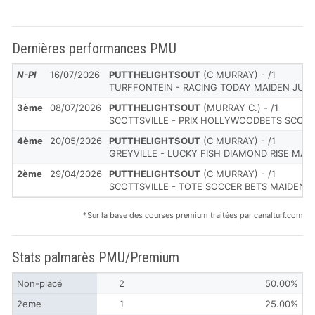
Dernières performances PMU
N-Pl
16/07/2026
PUTTHELIGHTSOUT
(C MURRAY) - /1
TURFFONTEIN - RACING TODAY MAIDEN JUVE
3ème
08/07/2026
PUTTHELIGHTSOUT
(MURRAY C.) - /1
SCOTTSVILLE - PRIX HOLLYWOODBETS SCOT
4ème
20/05/2026
PUTTHELIGHTSOUT
(C MURRAY) - /1
GREYVILLE - LUCKY FISH DIAMOND RISE MAI
2ème
29/04/2026
PUTTHELIGHTSOUT
(C MURRAY) - /1
SCOTTSVILLE - TOTE SOCCER BETS MAIDEN J
*Sur la base des courses premium traitées par canalturf.com
Stats palmarès PMU/Premium
Non-placé
2
50.00%
2eme
1
25.00%