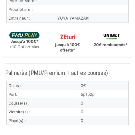
Père de Mère :
Propriétaire :
Entraineur :
YUYA YAMAZAKI
Jusqu'à 100€*
jusqu'à 100€
20€ remboursés*
+10 Option Max
offerts*
Palmarès (PMU/Premium + autres courses)
Gains :
0€
Perf. :
5p1p2p
Course(s) :
0
Victoire(s) :
0
Placé(s) :
0