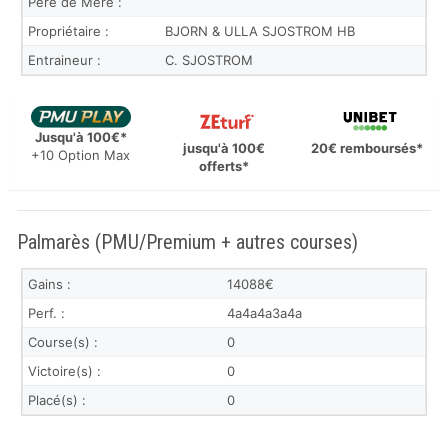
Père de Mère :
Propriétaire :
BJORN & ULLA SJOSTROM HB
Entraineur :
C. SJOSTROM
Jusqu'à 100€*
jusqu'à 100€
20€ remboursés*
+10 Option Max
offerts*
Palmarès (PMU/Premium + autres courses)
Gains :
14088€
Perf. :
4a4a4a3a4a
Course(s) :
0
Victoire(s) :
0
Placé(s) :
0