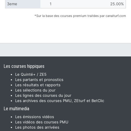
3eme
1
25.00%
*Sur la base des courses premium traitées par canalturf.com
Les courses hippiques
Le Quinté+ / ZE5
Les partants et pronostics
Les résultats et rapports
Les sélections du jour
Les lignes des courses du jour
Les archives des courses PMU, ZEturf et BetClic
Le multimedia
Les émissions vidéos
Les vidéos des courses PMU
Les photos des arrivées