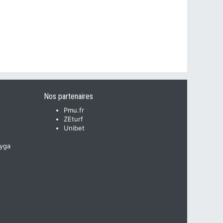
Nos partenaires
Pmu.fr
ZEturf
Unibet
yga