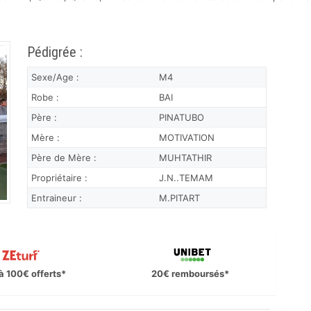
Pédigrée :
Sexe/Age :
M4
Robe :
BAI
Père :
PINATUBO
Mère :
MOTIVATION
Père de Mère :
MUHTATHIR
Propriétaire :
J.N..TEMAM
Entraineur :
M.PITART
à 100€ offerts*
20€ remboursés*