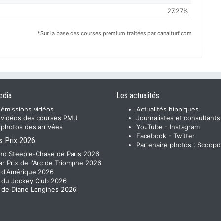
27.27%
*Sur la base des courses premium traitées par canalturf.com
edia
Les actualités
 émissions vidéos
Actualités hippiques
 vidéos des courses PMU
Journalistes et consultants
 photos des arrivées
YouTube
-
Instagram
Facebook
-
Twitter
s Prix 2026
Partenaire photos :
Scoopd
nd Steeple-Chase de Paris 2026
ar Prix de l'Arc de Triomphe 2026
x d'Amérique 2026
x du Jockey Club 2026
x de Diane Longines 2026