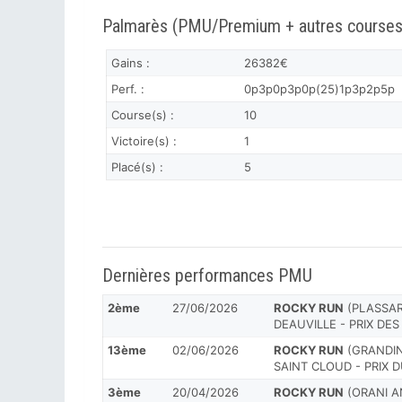
Palmarès (PMU/Premium + autres courses
Gains :
26382€
Perf. :
0p3p0p3p0p(25)1p3p2p5p
Course(s) :
10
Victoire(s) :
1
Placé(s) :
5
Dernières performances PMU
2ème
27/06/2026
ROCKY RUN
(PLASSARD
DEAUVILLE - PRIX DE
13ème
02/06/2026
ROCKY RUN
(GRANDIN 
SAINT CLOUD - PRIX 
3ème
20/04/2026
ROCKY RUN
(ORANI AN