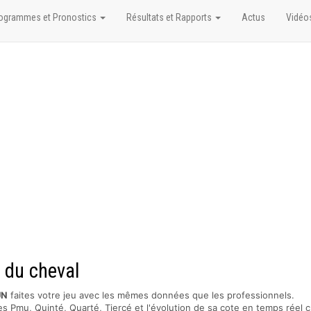
ogrammes et Pronostics
Résultats et Rapports
Actus
Vidéo
 du cheval
UN
faites votre jeu avec les mêmes données que les professionnels.
s Pmu, Quinté, Quarté, Tiercé et l'évolution de sa cote en temps réel c