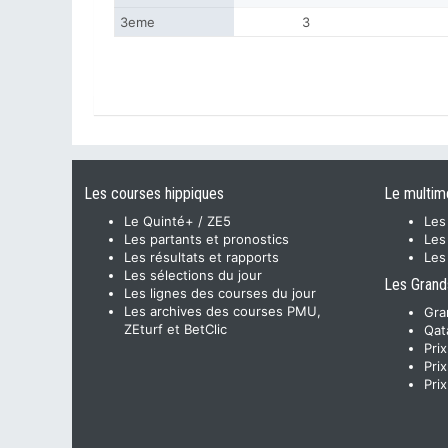
3eme
3
Les courses hippiques
Le multim
Le Quinté+ / ZE5
Les
Les partants et pronostics
Les
Les résultats et rapports
Les
Les sélections du jour
Les Grand
Les lignes des courses du jour
Les archives des courses PMU,
Gra
ZEturf et BetClic
Qat
Pri
Pri
Pri