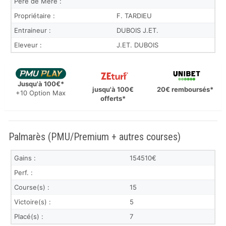
Père de Mère :
Propriétaire :
F. TARDIEU
Entraineur :
DUBOIS J.ET.
Eleveur :
J.ET. DUBOIS
Jusqu'à 100€*
jusqu'à 100€
20€ remboursés*
+10 Option Max
offerts*
Palmarès (PMU/Premium + autres courses)
Gains :
154510€
Perf. :
Course(s) :
15
Victoire(s) :
5
Placé(s) :
7