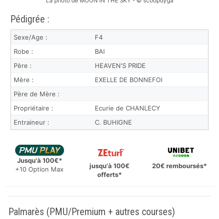
La photo de MOON IN THE SKY - © scoopdyga
Pédigrée :
Sexe/Age :
F4
Robe :
BAI
Père :
HEAVEN'S PRIDE
Mère :
EXELLE DE BONNEFOI
Père de Mère :
Propriétaire :
Ecurie de CHANLECY
Entraineur :
C. BUHIGNE
Jusqu'à 100€*
jusqu'à 100€
20€ remboursés*
+10 Option Max
offerts*
Palmarès (PMU/Premium + autres courses)