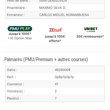
Père de Mère :
IVAN DENISOVICH
Propriétaire :
MAXIMO SILVA D.
Entraineur :
CARLOS MIGUEL NORAMBUENA
Jusqu'à 100€*
jusqu'à 100€
20€ remboursés*
+10 Option Max
offerts*
Palmarès (PMU/Premium + autres courses)
Gains :
4626000€
Perf. :
0p8p7p0p7p
Course(s) :
41
Victoire(s) :
2
Placé(s) :
7