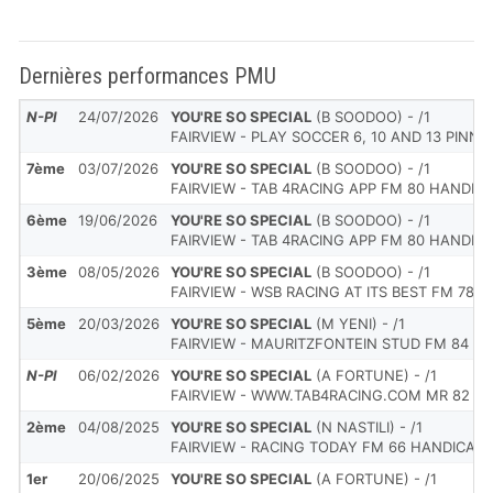
Dernières performances PMU
N-Pl
24/07/2026
YOU'RE SO SPECIAL
(B SOODOO) - /1
FAIRVIEW - PLAY SOCCER 6, 10 AND 13 PINN
7ème
03/07/2026
YOU'RE SO SPECIAL
(B SOODOO) - /1
FAIRVIEW - TAB 4RACING APP FM 80 HANDIC
6ème
19/06/2026
YOU'RE SO SPECIAL
(B SOODOO) - /1
FAIRVIEW - TAB 4RACING APP FM 80 HANDIC
3ème
08/05/2026
YOU'RE SO SPECIAL
(B SOODOO) - /1
FAIRVIEW - WSB RACING AT ITS BEST FM 78 
5ème
20/03/2026
YOU'RE SO SPECIAL
(M YENI) - /1
FAIRVIEW - MAURITZFONTEIN STUD FM 84 H
N-Pl
06/02/2026
YOU'RE SO SPECIAL
(A FORTUNE) - /1
FAIRVIEW - WWW.TAB4RACING.COM MR 82 H
2ème
04/08/2025
YOU'RE SO SPECIAL
(N NASTILI) - /1
FAIRVIEW - RACING TODAY FM 66 HANDICAP
1er
20/06/2025
YOU'RE SO SPECIAL
(A FORTUNE) - /1