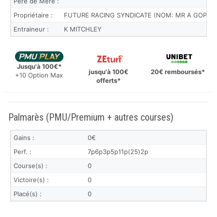
Père de Mère :
Propriétaire :
FUTURE RACING SYNDICATE (NOM: MR A GOPAUL
Entraineur :
K MITCHLEY
Jusqu'à 100€*
jusqu'à 100€
20€ remboursés*
+10 Option Max
offerts*
Palmarès (PMU/Premium + autres courses)
Gains :
0€
Perf. :
7p6p3p5p11p(25)2p
Course(s) :
0
Victoire(s) :
0
Placé(s) :
0