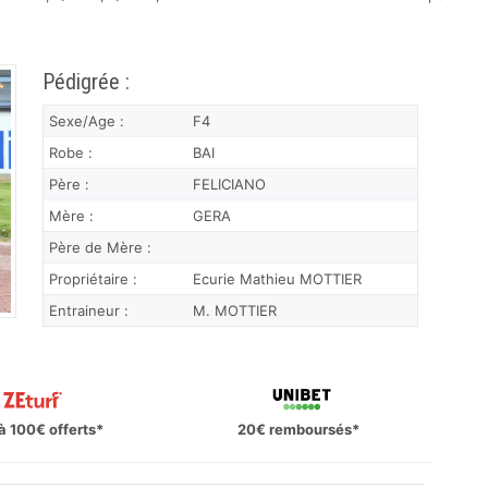
Pédigrée :
Sexe/Age :
F4
Robe :
BAI
Père :
FELICIANO
Mère :
GERA
Père de Mère :
Propriétaire :
Ecurie Mathieu MOTTIER
Entraineur :
M. MOTTIER
à 100€ offerts*
20€ remboursés*