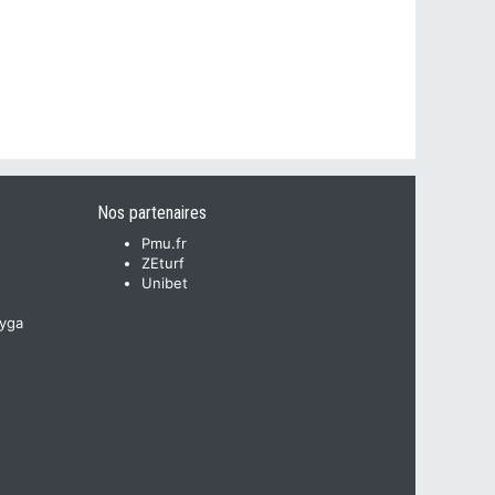
Nos partenaires
Pmu.fr
ZEturf
Unibet
yga