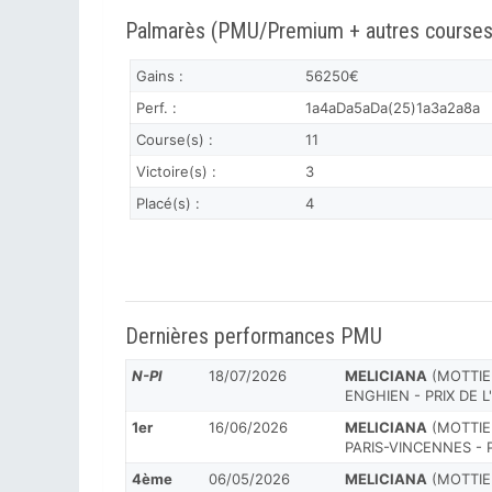
Palmarès (PMU/Premium + autres courses
Gains :
56250€
Perf. :
1a4aDa5aDa(25)1a3a2a8a
Course(s) :
11
Victoire(s) :
3
Placé(s) :
4
Dernières performances PMU
N-Pl
18/07/2026
MELICIANA
(MOTTIER
ENGHIEN - PRIX DE 
1er
16/06/2026
MELICIANA
(MOTTIER
PARIS-VINCENNES -
4ème
06/05/2026
MELICIANA
(MOTTIER