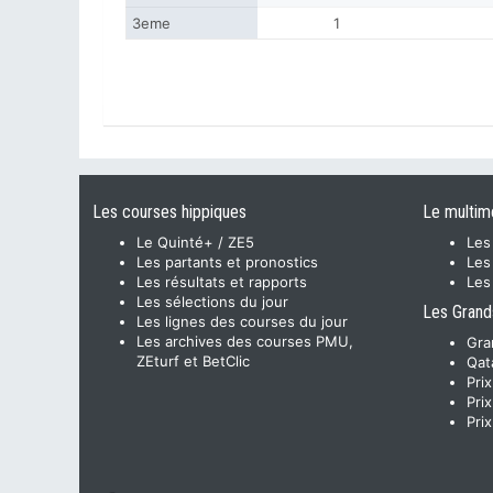
3eme
1
Les courses hippiques
Le multim
Le Quinté+ / ZE5
Les
Les partants et pronostics
Les
Les résultats et rapports
Les
Les sélections du jour
Les Grand
Les lignes des courses du jour
Les archives des courses PMU,
Gra
ZEturf et BetClic
Qat
Pri
Pri
Pri