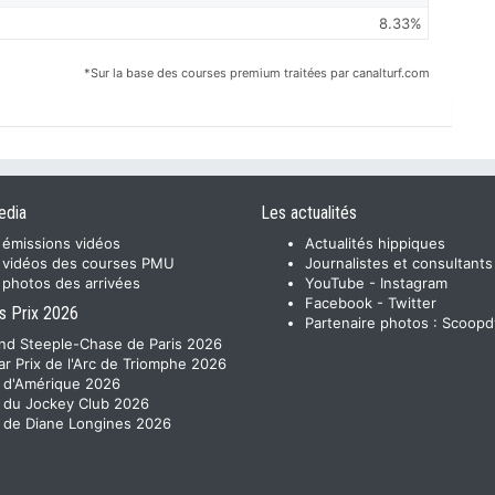
8.33%
*Sur la base des courses premium traitées par canalturf.com
edia
Les actualités
 émissions vidéos
Actualités hippiques
 vidéos des courses PMU
Journalistes et consultants
 photos des arrivées
YouTube
-
Instagram
Facebook
-
Twitter
s Prix 2026
Partenaire photos :
Scoopd
nd Steeple-Chase de Paris 2026
ar Prix de l'Arc de Triomphe 2026
x d'Amérique 2026
x du Jockey Club 2026
x de Diane Longines 2026