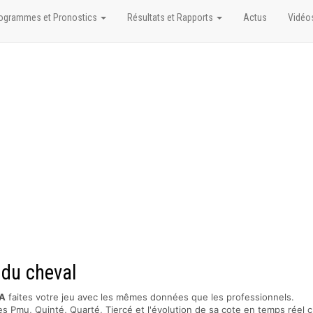
ogrammes et Pronostics
Résultats et Rapports
Actus
Vidéo
 du cheval
A
faites votre jeu avec les mêmes données que les professionnels.
s Pmu, Quinté, Quarté, Tiercé et l'évolution de sa cote en temps réel c