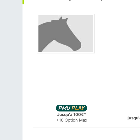
Jusqu'à 100€*
jusqu'
+10 Option Max