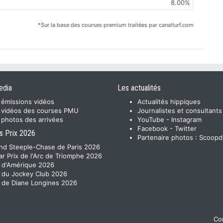
8.00%
*Sur la base des courses premium traitées par canalturf.com
edia
Les actualités
 émissions vidéos
Actualités hippiques
 vidéos des courses PMU
Journalistes et consultants
 photos des arrivées
YouTube
-
Instagram
Facebook
-
Twitter
s Prix 2026
Partenaire photos :
Scoopd
nd Steeple-Chase de Paris 2026
ar Prix de l'Arc de Triomphe 2026
x d'Amérique 2026
x du Jockey Club 2026
x de Diane Longines 2026
Con