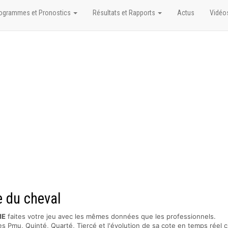
ogrammes et Pronostics
Résultats et Rapports
Actus
Vidéo
e du cheval
ME
faites votre jeu avec les mêmes données que les professionnels.
s Pmu, Quinté, Quarté, Tiercé et l'évolution de sa cote en temps réel c