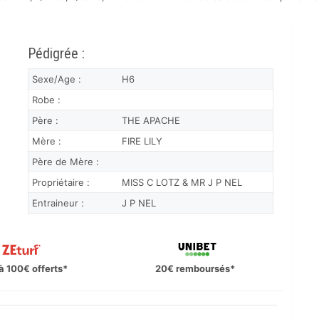
Pédigrée :
Sexe/Age :
H6
Robe :
Père :
THE APACHE
Mère :
FIRE LILY
Père de Mère :
Propriétaire :
MISS C LOTZ & MR J P NEL
Entraineur :
J P NEL
à 100€ offerts*
20€ remboursés*