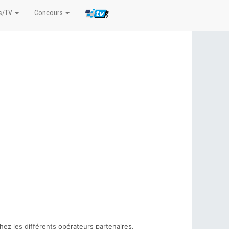
s/TV
Concours
hez les différents opérateurs partenaires.