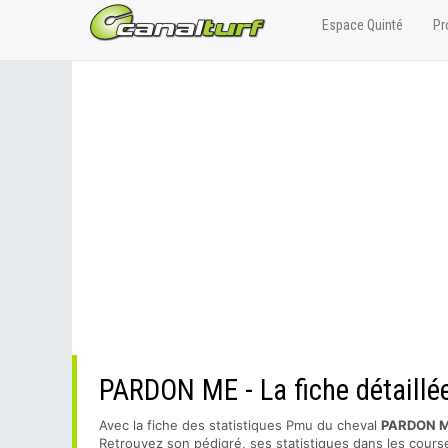
Espace Quinté
Pr
PARDON ME - La fiche détaillé
Avec la fiche des statistiques Pmu du cheval
PARDON 
Retrouvez son pédigré, ses statistiques dans les course