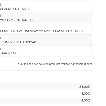
1
 CLASSIFIED STAKES
1
EWARDS MR 74 HANDICAP
RACEMEETING WEDNESDAY 22 APRIL CLASSIFIED STAKES
1
G.COM MR 68 HANDICAP
1
8 HANDICAP
*Sur la base des courses premium traitées par canalturf.com
84.00%
4.00%
4.00%