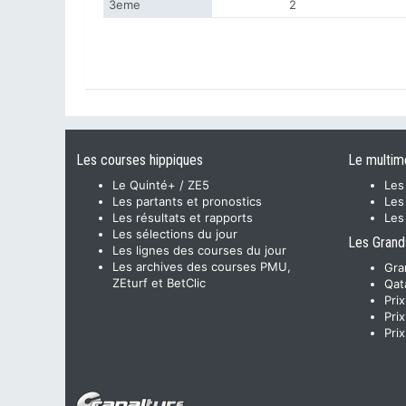
3eme
2
Les courses hippiques
Le multim
Le Quinté+ / ZE5
Les
Les partants et pronostics
Les
Les résultats et rapports
Les
Les sélections du jour
Les Grand
Les lignes des courses du jour
Les archives des courses PMU,
Gra
ZEturf et BetClic
Qat
Pri
Pri
Pri