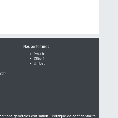
Nos partenaires
Pmu.fr
ZEturf
Unibet
yga
ditions générales d'utisation
-
Politique de confidentialité