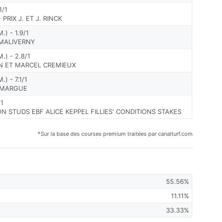
1/1
 PRIX J. ET J. RINCK
) - 1.9/1
 MALIVERNY
) - 2.8/1
EN ET MARCEL CREMIEUX
) - 7.1/1
CAMARGUE
/1
N STUDS EBF ALICE KEPPEL FILLIES' CONDITIONS STAKES
*Sur la base des courses premium traitées par canalturf.com
55.56%
11.11%
33.33%