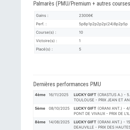
Palmarès (PMU/Premium + autres courses
Gains :
23006€
Perf. :
5p8p1p2p2p2p(24)8p2p5p
Course(s) :
10
Victoire(s) :
1
Placé(s) :
5
Dernières performances PMU
4ème
16/11/2025
LUCKY GIFT
(CRASTUS A.) - 5.
TOULOUSE - PRIX JEAN ET AN
5ème
08/10/2025
LUCKY GIFT
(ORANI ANT.) - 4/
PONT DE VIVAUX - PRIX DE L'I
8ème
14/08/2025
LUCKY GIFT
(ORANI ANT.) - 15
DEAUVILLE - PRIX DES HAUT