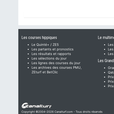
Les courses hippiques
Le multim
Le Quinté+ / ZE5
Les
Les partants et pronostics
Les
Les résultats et rapports
Les
Les sélections du jour
Les Grand
Les lignes des courses du jour
Les archives des courses PMU,
Gra
ZEturf et BetClic
Qat
Pri
Pri
Pri
Copyright ©2004-2026 Canalturf.com - Tous droits réservés