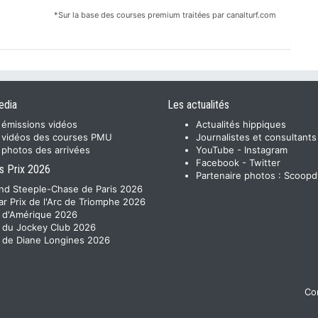
*Sur la base des courses premium traitées par canalturf.com
edia
Les actualités
 émissions vidéos
Actualités hippiques
 vidéos des courses PMU
Journalistes et consultants
 photos des arrivées
YouTube
-
Instagram
Facebook
-
Twitter
s Prix 2026
Partenaire photos :
Scoopd
nd Steeple-Chase de Paris 2026
ar Prix de l'Arc de Triomphe 2026
x d'Amérique 2026
x du Jockey Club 2026
x de Diane Longines 2026
Con