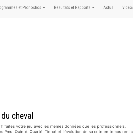
ogrammes et Pronostics
Résultats et Rapports
Actus
Vidéo
e du cheval
FT
faites votre jeu avec les mêmes données que les professionnels.
s Pmu, Quinté, Quarté, Tiercé et l'évolution de sa cote en temps réel c