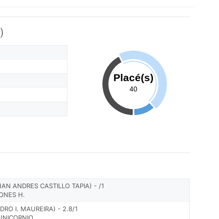
)
Placé(s)
40
N ANDRES CASTILLO TAPIA) - /1
ONES H.
RO I. MAUREIRA) - 2.8/1
 UNICORNIO