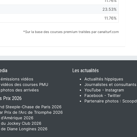
11.76%
23.53%
11.76%
*Sur la base des courses premium traitées par canalturf.com
edia
Les actualités
 émissions vidéos
Actualités hippiques
 vidéos des courses PMU
Journalistes et consultants
 photos des arrivées
YouTube
-
Instagram
Facebook
-
Twitter
s Prix 2026
Partenaire photos :
Scoopd
nd Steeple-Chase de Paris 2026
ar Prix de l'Arc de Triomphe 2026
x d'Amérique 2026
x du Jockey Club 2026
x de Diane Longines 2026