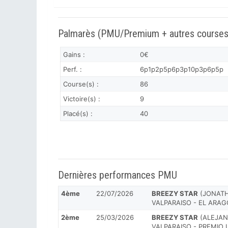
Palmarès (PMU/Premium + autres courses
Gains :
0€
Perf. :
6p1p2p5p6p3p10p3p6p5p
Course(s) :
86
Victoire(s) :
9
Placé(s) :
40
Dernières performances PMU
4ème
22/07/2026
BREEZY STAR
(JONATHA
VALPARAISO - EL ARAG
2ème
25/03/2026
BREEZY STAR
(ALEJAND
VALPARAISO - PREMIO