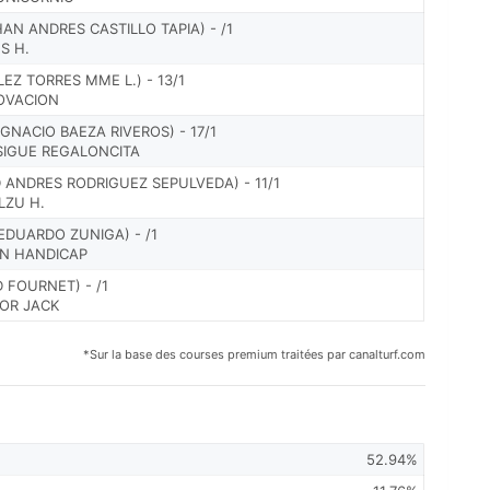
N ANDRES CASTILLO TAPIA) - /1
S H.
Z TORRES MME L.) - 13/1
 OVACION
GNACIO BAEZA RIVEROS) - 17/1
 SIGUE REGALONCITA
 ANDRES RODRIGUEZ SEPULVEDA) - 11/1
LZU H.
EDUARDO ZUNIGA) - /1
ON HANDICAP
 FOURNET) - /1
NOR JACK
*Sur la base des courses premium traitées par canalturf.com
52.94%