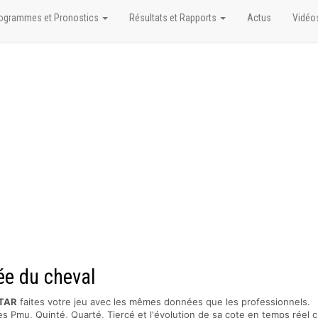
ogrammes et Pronostics
Résultats et Rapports
Actus
Vidéo
ée du cheval
TAR
faites votre jeu avec les mêmes données que les professionnels.
s Pmu, Quinté, Quarté, Tiercé et l'évolution de sa cote en temps réel c