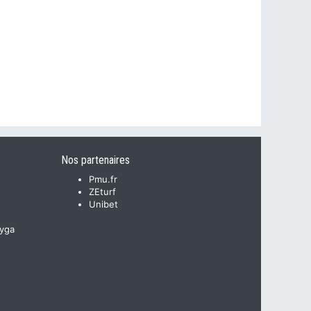
Nos partenaires
Pmu.fr
ZEturf
Unibet
yga