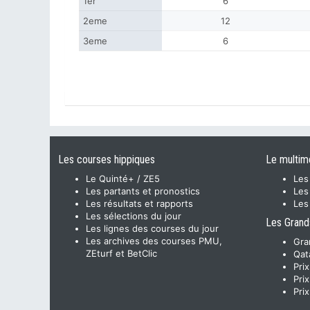
1er
6
2eme
12
3eme
6
Les courses hippiques
Le multim
Le Quinté+ / ZE5
Les
Les partants et pronostics
Les
Les résultats et rapports
Les
Les sélections du jour
Les Grand
Les lignes des courses du jour
Les archives des courses PMU,
Gra
ZEturf et BetClic
Qat
Pri
Pri
Pri