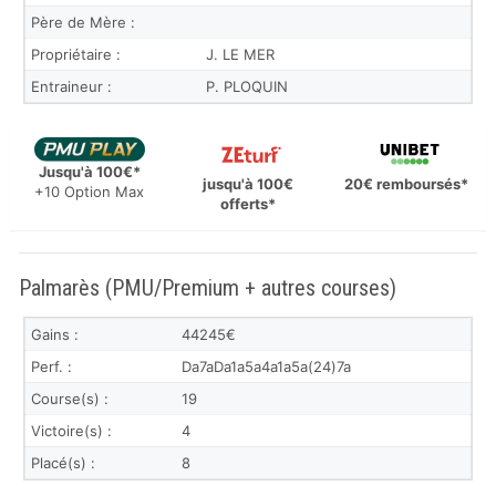
Père de Mère :
Propriétaire :
J. LE MER
Entraineur :
P. PLOQUIN
Jusqu'à 100€*
jusqu'à 100€
20€ remboursés*
+10 Option Max
offerts*
Palmarès (PMU/Premium + autres courses)
Gains :
44245€
Perf. :
Da7aDa1a5a4a1a5a(24)7a
Course(s) :
19
Victoire(s) :
4
Placé(s) :
8