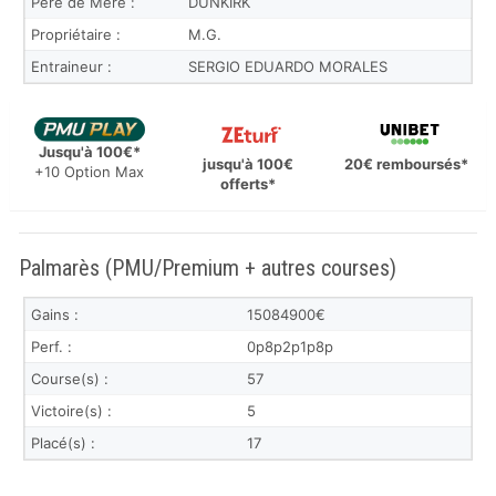
Père de Mère :
DUNKIRK
Propriétaire :
M.G.
Entraineur :
SERGIO EDUARDO MORALES
Jusqu'à 100€*
jusqu'à 100€
20€ remboursés*
+10 Option Max
offerts*
Palmarès (PMU/Premium + autres courses)
Gains :
15084900€
Perf. :
0p8p2p1p8p
Course(s) :
57
Victoire(s) :
5
Placé(s) :
17