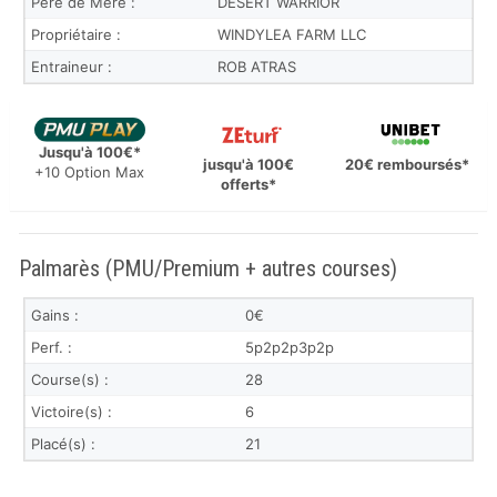
Père de Mère :
DESERT WARRIOR
Propriétaire :
WINDYLEA FARM LLC
Entraineur :
ROB ATRAS
Jusqu'à 100€*
jusqu'à 100€
20€ remboursés*
+10 Option Max
offerts*
Palmarès (PMU/Premium + autres courses)
Gains :
0€
Perf. :
5p2p2p3p2p
Course(s) :
28
Victoire(s) :
6
Placé(s) :
21