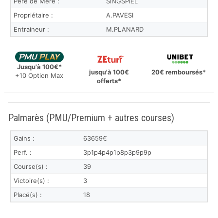
Père de Mère :
SINGSPIEL
Propriétaire :
A.PAVESI
Entraineur :
M.PLANARD
Jusqu'à 100€*
jusqu'à 100€
20€ remboursés*
+10 Option Max
offerts*
Palmarès (PMU/Premium + autres courses)
Gains :
63659€
Perf. :
3p1p4p4p1p8p3p9p9p
Course(s) :
39
Victoire(s) :
3
Placé(s) :
18