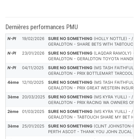
Dernières performances PMU
N-Pl
19/02/2026
SURE NO SOMETHING
(HOLLY NOTTLE) - /1
GERALDTON - SHARE BETS WITH TABTOUCH 
N-Pl
23/01/2026
SURE NO SOMETHING
(LAQDAR RAMOLY) - /
GERALDTON - GERALDTON TOYOTA HANDICA
N-Pl
04/11/2025
SURE NO SOMETHING
(MS TASH FAITHFULL) -
GERALDTON - PRIX BOTTLEMART TARCOOLA 
4ème
12/10/2025
SURE NO SOMETHING
(MS TASH FAITHFULL) -
GERALDTON - PRIX GREAT WESTERN INSURAN
3ème
20/03/2025
SURE NO SOMETHING
(MS KYRA YUILL) - /1
GERALDTON - PRIX RACING WA OWNERS ONL
2ème
01/03/2025
SURE NO SOMETHING
(MS KYRA YUILL) - /1
GERALDTON - TABTOUCH SHARE MY BET HA
3ème
25/01/2025
SURE NO SOMETHING
(CLINT JOHNSTON-PORT
PERTH ASCOT - THANK YOU JOHN ZUCAL H