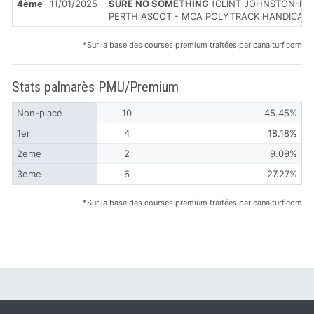
4ème
11/01/2025
SURE NO SOMETHING
(CLINT JOHNSTON-PORT
PERTH ASCOT - MCA POLYTRACK HANDICAP
*Sur la base des courses premium traitées par canalturf.com
Stats palmarès PMU/Premium
Non-placé
10
45.45%
1er
4
18.18%
2eme
2
9.09%
3eme
6
27.27%
*Sur la base des courses premium traitées par canalturf.com