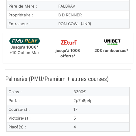
Père de Mère :
FALBRAV
Propriétaire :
B D RENNER
Entraineur :
RON COWL (JNR)
Jusqu'à 100€*
jusqu'à 100€
20€ remboursés*
+10 Option Max
offerts*
Palmarès (PMU/Premium + autres courses)
Gains :
3300€
Perf. :
2p7p8p4p
Course(s) :
17
Victoire(s) :
5
Placé(s) :
4