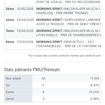
PONT DE VIVAUX - PRIX DU ROI D'ESPAGNE
2ème
10/05/2026
MORNING SPIRIT
(WALDHAUSER MLLE M.) - 8
CAVAILLON - PRIX PIERRE THOMAS
3ème
26/04/2026
MORNING SPIRIT
(VERPLANKEN-LABERINE MME
AGEN LE PASSAGE - PRIX DE SAINT-YRIEIX-S
7ème
13/04/2026
MORNING SPIRIT
(WALDHAUSER MLLE M.) - 2
LYON PARILLY - PRIX DE CHARBONNIERES-LE
9ème
17/03/2026
MORNING SPIRIT
(DINEUR FLO.) - 25/1
FONTAINEBLEAU - PRIX DE LA FONTAINE DES
*Sur la base des courses premium traitées par canalturf.com
Stats palmarès PMU/Premium
Non-placé
42
71.19%
1er
5
8.47%
2eme
9
15.25%
3eme
3
5.08%