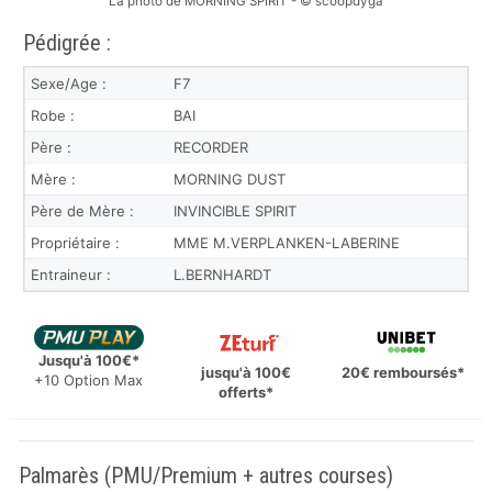
La photo de MORNING SPIRIT - © scoopdyga
Pédigrée :
Sexe/Age :
F7
Robe :
BAI
Père :
RECORDER
Mère :
MORNING DUST
Père de Mère :
INVINCIBLE SPIRIT
Propriétaire :
MME M.VERPLANKEN-LABERINE
Entraineur :
L.BERNHARDT
Jusqu'à 100€*
jusqu'à 100€
20€ remboursés*
+10 Option Max
offerts*
Palmarès (PMU/Premium + autres courses)