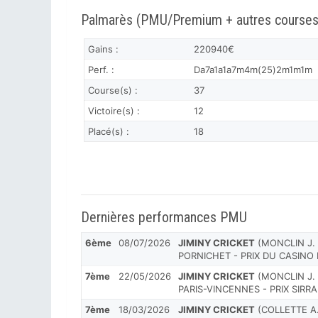
Palmarès (PMU/Premium + autres courses
Gains :
220940€
Perf. :
Da7a1a1a7m4m(25)2m1m1m
Course(s) :
37
Victoire(s) :
12
Placé(s) :
18
Dernières performances PMU
6ème
08/07/2026
JIMINY CRICKET
(MONCLIN J. P
PORNICHET - PRIX DU CASIN
7ème
22/05/2026
JIMINY CRICKET
(MONCLIN J. P
PARIS-VINCENNES - PRIX SIRR
7ème
18/03/2026
JIMINY CRICKET
(COLLETTE A.)