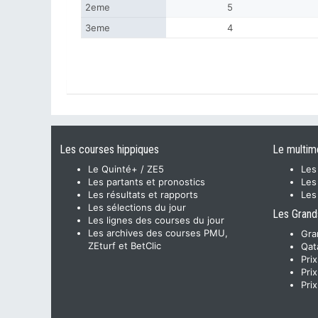
2eme
5
3eme
4
Les courses hippiques
Le multim
Le Quinté+ / ZE5
Les
Les partants et pronostics
Les
Les résultats et rapports
Les
Les sélections du jour
Les Grand
Les lignes des courses du jour
Les archives des courses PMU,
Gra
ZEturf et BetClic
Qat
Pri
Pri
Pri