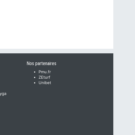
Nos partenaires
Pmu.fr
ZEturf
Unibet
yga