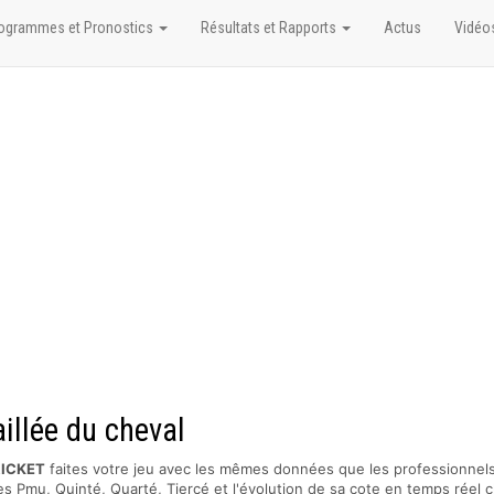
ogrammes et Pronostics
Résultats et Rapports
Actus
Vidéo
illée du cheval
RICKET
faites votre jeu avec les mêmes données que les professionnels
s Pmu, Quinté, Quarté, Tiercé et l'évolution de sa cote en temps réel c