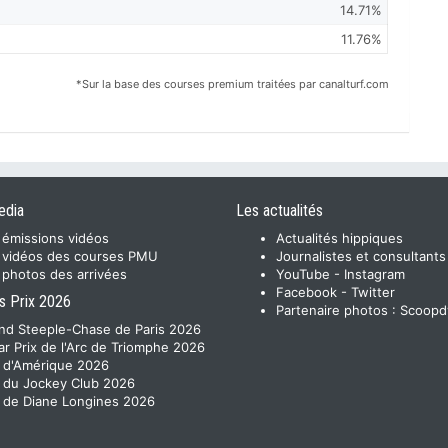
14.71%
11.76%
*Sur la base des courses premium traitées par canalturf.com
edia
Les actualités
 émissions vidéos
Actualités hippiques
 vidéos des courses PMU
Journalistes et consultants
 photos des arrivées
YouTube
-
Instagram
Facebook
-
Twitter
s Prix 2026
Partenaire photos :
Scoopd
nd Steeple-Chase de Paris 2026
ar Prix de l'Arc de Triomphe 2026
x d'Amérique 2026
x du Jockey Club 2026
x de Diane Longines 2026