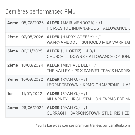
Dernières performances PMU
4ème
05/08/2026
ALDER
(AMIR MENDOZA) - /1
HORSESHOE INDIANAPOLIS - ALLOWANCE OP
2ème
07/05/2026
ALDER
(HARRY COFFEY) - /1
WARRNAMBOOL - SUNGOLD MILK WARRNAMB
5ème
06/11/2025
ALDER
(J L ORTIZ) - 4.8/1
CHURCHILL DOWNS - ALLOWANCE OPTIONAL
2ème
10/08/2024
ALDER
(MICHAEL DEE) - /1
THE VALLEY - PRIX RANVET TRAVIS HARRISO
3ème
10/09/2022
ALDER
(RYAN G.) - /1
LEOPARDSTOWN - KPMG CHAMPIONS JUVENI
1er
11/07/2022
ALDER
(RYAN G.) - /1
KILLARNEY - IRISH STALLION FARMS EBF MAI
4ème
26/06/2022
ALDER
(RYAN G.) - /1
CURRAGH - BARRONSTOWN STUD IRISH EBF
*Sur la base des courses premium traitées par canalturf.com