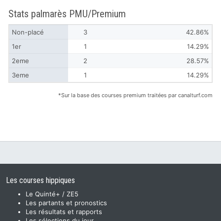
Stats palmarès PMU/Premium
Non-placé
3
42.86%
1er
1
14.29%
2eme
2
28.57%
3eme
1
14.29%
*Sur la base des courses premium traitées par canalturf.com
Les courses hippiques
Le Quinté+ / ZE5
Les partants et pronostics
Les résultats et rapports
Les sélections du jour