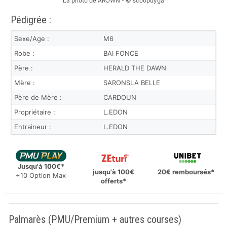
La photo de AROWN - © scoopdyga
Pédigrée :
Sexe/Age :
M6
Robe :
BAI FONCE
Père :
HERALD THE DAWN
Mère :
SARONSLA BELLE
Père de Mère :
CARDOUN
Propriétaire :
L.EDON
Entraineur :
L.EDON
Jusqu'à 100€*
jusqu'à 100€
20€ remboursés*
+10 Option Max
offerts*
Palmarès (PMU/Premium + autres courses)