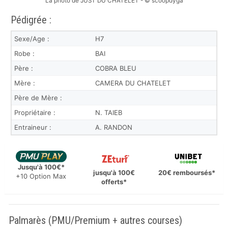
La photo de JUST DU CHATELET - © scoopdyga
Pédigrée :
Sexe/Age :
H7
Robe :
BAI
Père :
COBRA BLEU
Mère :
CAMERA DU CHATELET
Père de Mère :
Propriétaire :
N. TAIEB
Entraineur :
A. RANDON
Jusqu'à 100€*
jusqu'à 100€
20€ remboursés*
+10 Option Max
offerts*
Palmarès (PMU/Premium + autres courses)