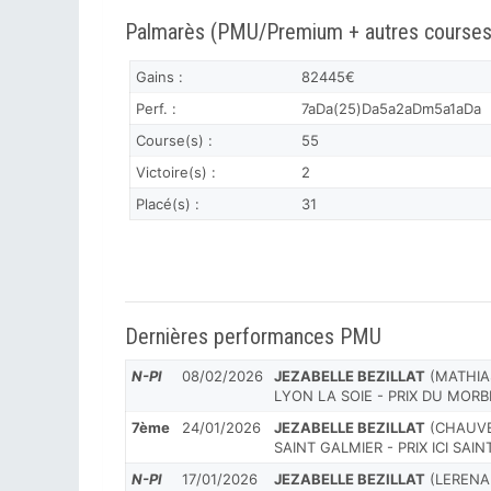
Palmarès (PMU/Premium + autres courses
Gains :
82445€
Perf. :
7aDa(25)Da5a2aDm5a1aDa
Course(s) :
55
Victoire(s) :
2
Placé(s) :
31
Dernières performances PMU
N-Pl
08/02/2026
JEZABELLE BEZILLAT
(MATHIA
LYON LA SOIE - PRIX DU MOR
7ème
24/01/2026
JEZABELLE BEZILLAT
(CHAUVE-
SAINT GALMIER - PRIX ICI SAI
N-Pl
17/01/2026
JEZABELLE BEZILLAT
(LERENAR