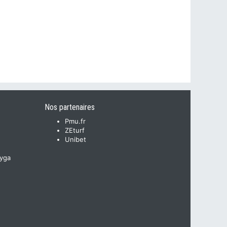
Nos partenaires
Pmu.fr
ZEturf
Unibet
yga