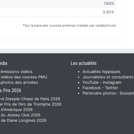
7.84%
3.92%
*Sur la base des courses premium traitées par canalturf.com
edia
Les actualités
 émissions vidéos
Actualités hippiques
 vidéos des courses PMU
Journalistes et consultants
 photos des arrivées
YouTube
-
Instagram
Facebook
-
Twitter
s Prix 2026
Partenaire photos :
Scoopd
nd Steeple-Chase de Paris 2026
ar Prix de l'Arc de Triomphe 2026
x d'Amérique 2026
x du Jockey Club 2026
x de Diane Longines 2026