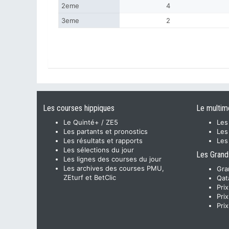
2eme
4
3eme
2
Les courses hippiques
Le multim
Le Quinté+ / ZE5
Les
Les partants et pronostics
Les
Les résultats et rapports
Les
Les sélections du jour
Les Grand
Les lignes des courses du jour
Les archives des courses PMU,
Gra
ZEturf et BetClic
Qat
Pri
Pri
Pri