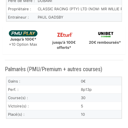
Père de Mère :
DUBAWI
Propriétaire :
CLASSIC RACING (PTY) LTD (NOM: MR WILLIE PIE
Entraineur :
PAUL GADSBY
Jusqu'à 100€*
jusqu'à 100€
20€ remboursés*
+10 Option Max
offerts*
Palmarès (PMU/Premium + autres courses)
Gains :
0€
Perf. :
8p13p
Course(s) :
30
Victoire(s) :
5
Placé(s) :
10