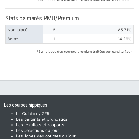
Stats palmarès PMU/Premium
Non-placé
6
85.71%
3eme
1
14.29%
*Sur la base des courses premium traitées par canalturf.com
Les courses hippiques
Le Quinté+ / ZE5
Les partants et pronostics
Les résultats et rapports
Les sélections du jour
Les lignes des courses du jour