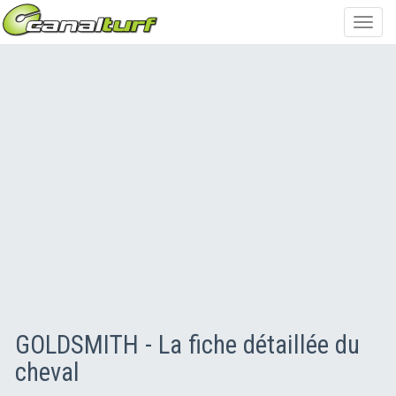
Toggl
navig
GOLDSMITH - La fiche détaillée du
cheval