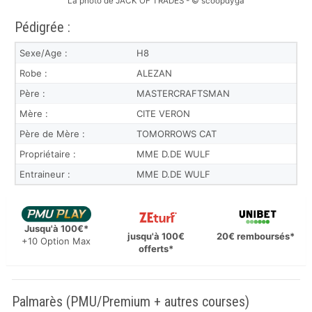
La photo de JACK OF TRADES - © scoopdyga
Pédigrée :
Sexe/Age :
H8
Robe :
ALEZAN
Père :
MASTERCRAFTSMAN
Mère :
CITE VERON
Père de Mère :
TOMORROWS CAT
Propriétaire :
MME D.DE WULF
Entraineur :
MME D.DE WULF
Jusqu'à 100€*
jusqu'à 100€
20€ remboursés*
+10 Option Max
offerts*
Palmarès (PMU/Premium + autres courses)