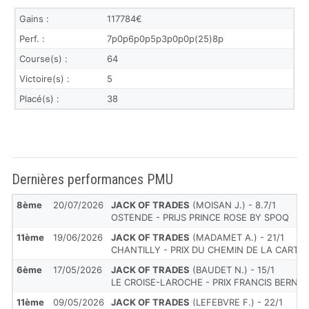
Gains :
117784€
Perf. :
7p0p6p0p5p3p0p0p(25)8p
Course(s) :
64
Victoire(s) :
5
Placé(s) :
38
Dernières performances PMU
8ème
20/07/2026
JACK OF TRADES
(MOISAN J.) - 8.7/1
OSTENDE - PRIJS PRINCE ROSE BY SPOQ
11ème
19/06/2026
JACK OF TRADES
(MADAMET A.) - 21/1
CHANTILLY - PRIX DU CHEMIN DE LA CART
6ème
17/05/2026
JACK OF TRADES
(BAUDET N.) - 15/1
LE CROISE-LAROCHE - PRIX FRANCIS BERNA
11ème
09/05/2026
JACK OF TRADES
(LEFEBVRE F.) - 22/1