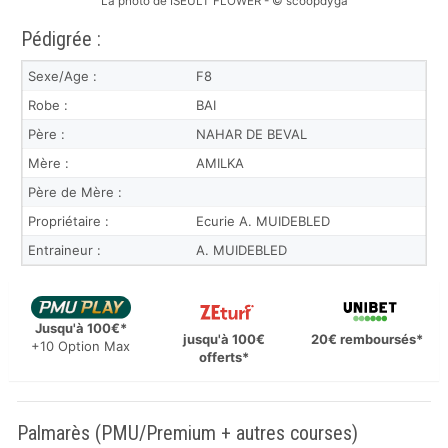
La photo de ISEULT FLOWER - © scoopdyga
Pédigrée :
Sexe/Age :
F8
Robe :
BAI
Père :
NAHAR DE BEVAL
Mère :
AMILKA
Père de Mère :
Propriétaire :
Ecurie A. MUIDEBLED
Entraineur :
A. MUIDEBLED
Jusqu'à 100€*
jusqu'à 100€
20€ remboursés*
+10 Option Max
offerts*
Palmarès (PMU/Premium + autres courses)