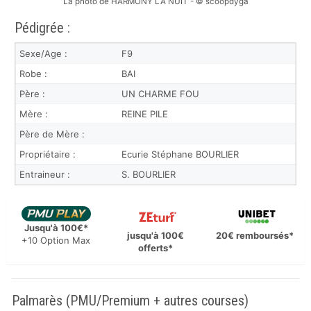
La photo de HARMONY LA NUIT - © scoopdyga
Pédigrée :
Sexe/Age :
F9
Robe :
BAI
Père :
UN CHARME FOU
Mère :
REINE PILE
Père de Mère :
Propriétaire :
Ecurie Stéphane BOURLIER
Entraineur :
S. BOURLIER
Jusqu'à 100€*
jusqu'à 100€
20€ remboursés*
+10 Option Max
offerts*
Palmarès (PMU/Premium + autres courses)