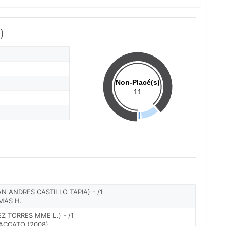
)
Non-Placé(s)
11
 ANDRES CASTILLO TAPIA) - /1
MAS H.
 TORRES MME L.) - /1
TACCATO (2008)