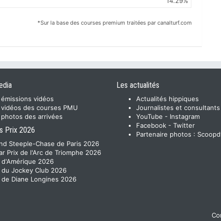
14.29%
*Sur la base des courses premium traitées par canalturf.com
edia
Les actualités
 émissions vidéos
Actualités hippiques
 vidéos des courses PMU
Journalistes et consultants
 photos des arrivées
YouTube
-
Instagram
Facebook
-
Twitter
s Prix 2026
Partenaire photos :
Scoopd
nd Steeple-Chase de Paris 2026
ar Prix de l'Arc de Triomphe 2026
x d'Amérique 2026
x du Jockey Club 2026
x de Diane Longines 2026
Con