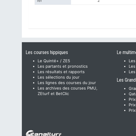
1er
2
Les courses hippiques
Le multim
Le Quinté+ / ZE5
Les
Les partants et pronostics
Les
Les résultats et rapports
Les
Les sélections du jour
Les Grand
Les lignes des courses du jour
Les archives des courses PMU,
Gra
ZEturf et BetClic
Qat
Pri
Pri
Pri