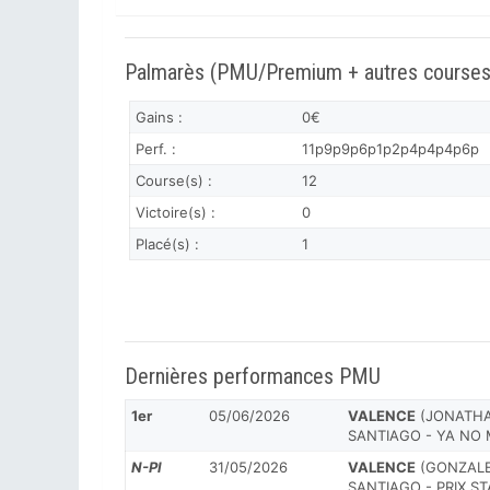
Palmarès (PMU/Premium + autres courses
Gains :
0€
Perf. :
11p9p9p6p1p2p4p4p4p6p
Course(s) :
12
Victoire(s) :
0
Placé(s) :
1
Dernières performances PMU
1er
05/06/2026
VALENCE
(JONATHAN
SANTIAGO - YA NO 
N-Pl
31/05/2026
VALENCE
(GONZALEZ
SANTIAGO - PRIX S