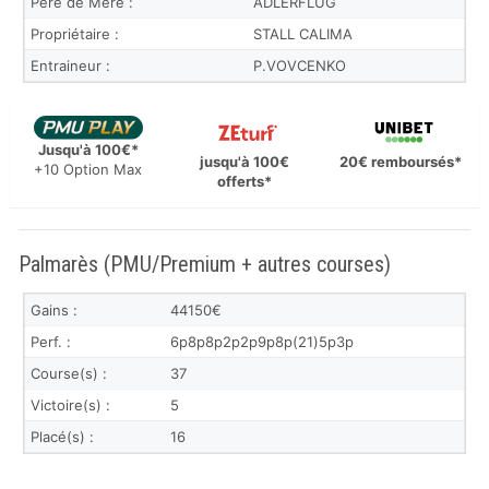
Père de Mère :
ADLERFLUG
Propriétaire :
STALL CALIMA
Entraineur :
P.VOVCENKO
Jusqu'à 100€*
jusqu'à 100€
20€ remboursés*
+10 Option Max
offerts*
Palmarès (PMU/Premium + autres courses)
Gains :
44150€
Perf. :
6p8p8p2p2p9p8p(21)5p3p
Course(s) :
37
Victoire(s) :
5
Placé(s) :
16